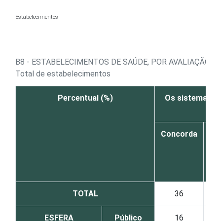
Ir para o conteúdo
Estabelecimentos
B8 - ESTABELECIMENTOS DE SAÚDE, POR AVALIAÇÃO 
Total de estabelecimentos
Percentual (%)
Os sistemas e
Concorda
co
di
TOTAL
36
ESFERA
Público
16