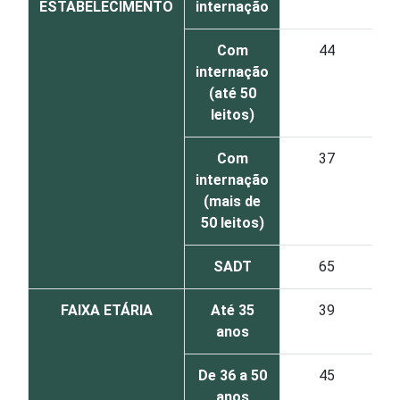
ESTABELECIMENTO
internação
Com
44
internação
(até 50
leitos)
Com
37
internação
(mais de
50 leitos)
SADT
65
FAIXA ETÁRIA
Até 35
39
anos
De 36 a 50
45
anos