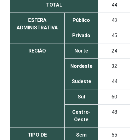
TOTAL
44
ESFERA
Público
43
ADMINISTRATIVA
Privado
45
REGIÃO
Norte
24
Nordeste
32
Sudeste
44
Sul
60
Centro-
48
Oeste
TIPO DE
Sem
55