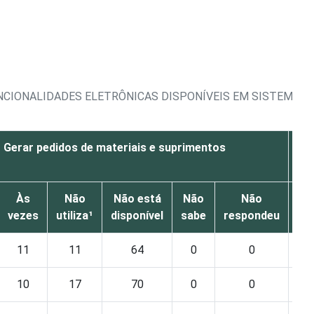
NCIONALIDADES ELETRÔNICAS DISPONÍVEIS EM SISTEMA
Gerar pedidos de materiais e suprimentos
Às
Não
Não está
Não
Não
Se
vezes
utiliza¹
disponível
sabe
respondeu
11
11
64
0
0
10
17
70
0
0