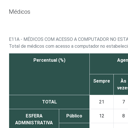
Ir para o conteúdo
Médicos
E11A - MÉDICOS COM ACESSO A COMPUTADOR NO ESTA
Total de médicos com acesso a computador no estabelec
Percentual (%)
Agen
Sempre
Às
veze
TOTAL
21
7
ESFERA
Público
12
8
ADMINISTRATIVA