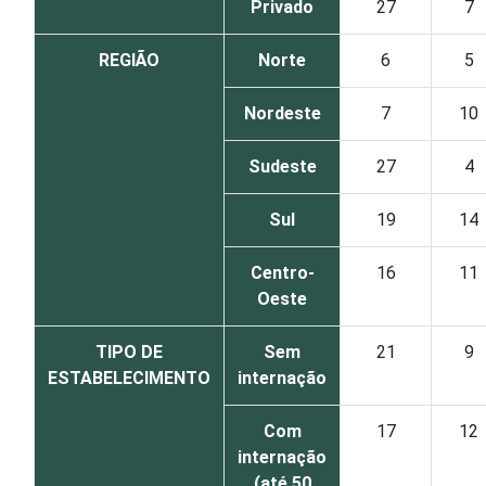
Privado
27
7
REGIÃO
Norte
6
5
Nordeste
7
10
Sudeste
27
4
Sul
19
14
Centro-
16
11
Oeste
TIPO DE
Sem
21
9
ESTABELECIMENTO
internação
Com
17
12
internação
(até 50