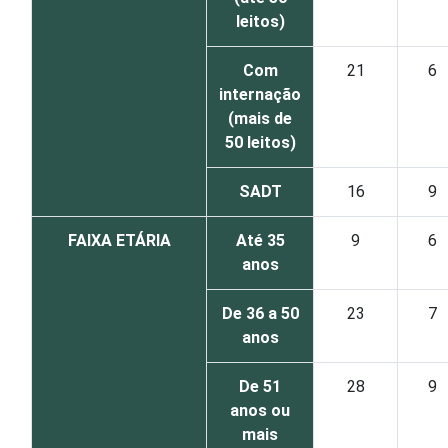
leitos)
Com
21
6
internação
(mais de
50 leitos)
SADT
16
9
FAIXA ETÁRIA
Até 35
9
6
anos
De 36 a 50
23
7
anos
De 51
28
9
anos ou
mais