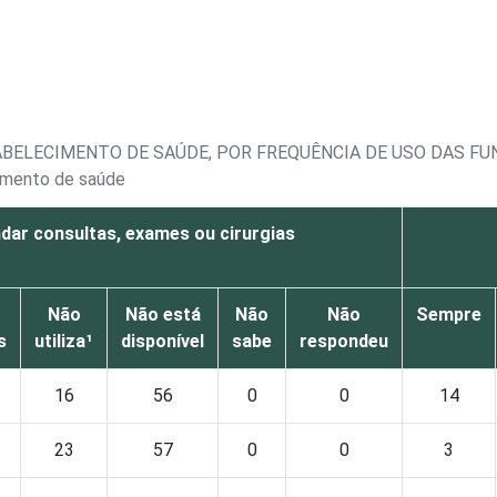
BELECIMENTO DE SAÚDE, POR FREQUÊNCIA DE USO DAS FU
imento de saúde
dar consultas, exames ou cirurgias
Não
Não está
Não
Não
Sempre
s
utiliza¹
disponível
sabe
respondeu
16
56
0
0
14
23
57
0
0
3