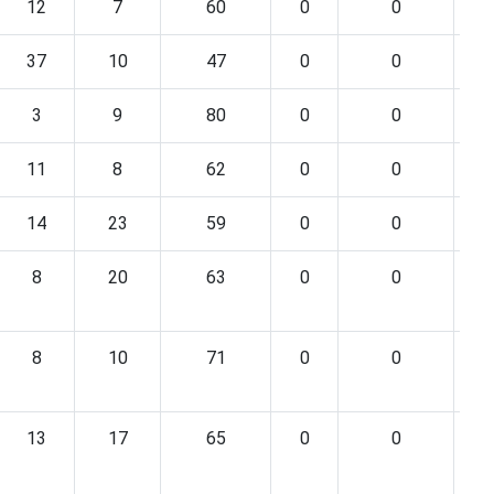
12
7
60
0
0
37
10
47
0
0
3
9
80
0
0
11
8
62
0
0
14
23
59
0
0
8
20
63
0
0
8
10
71
0
0
13
17
65
0
0