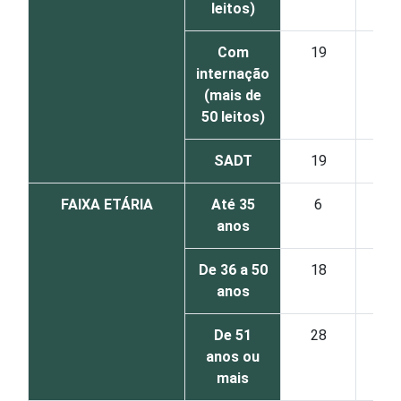
leitos)
Com
19
17
internação
(mais de
50 leitos)
SADT
19
28
FAIXA ETÁRIA
Até 35
6
26
anos
De 36 a 50
18
16
anos
De 51
28
23
anos ou
mais