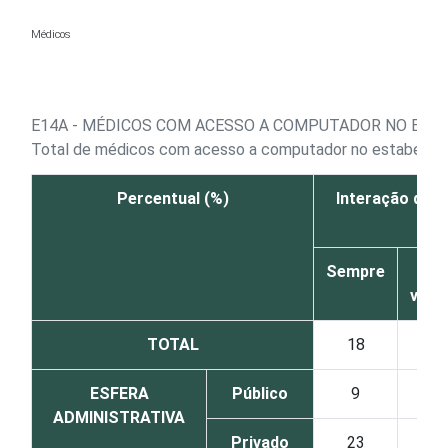
Ir para o conteúdo
Médicos
E14A - MÉDICOS COM ACESSO A COMPUTADOR NO ESTA
Total de médicos com acesso a computador no estabelec
Percentual (%)
Interação que 
Sempre
Às
veze
TOTAL
18
21
ESFERA
Público
9
24
ADMINISTRATIVA
Privado
23
19