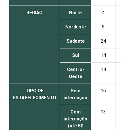
REGIÃO
Norte
4
18
Nordeste
5
22
Sudeste
24
16
Sul
14
36
Centro-
14
23
Oeste
TIPO DE
Sem
16
26
ESTABELECIMENTO
internação
Com
13
22
internação
(até 50