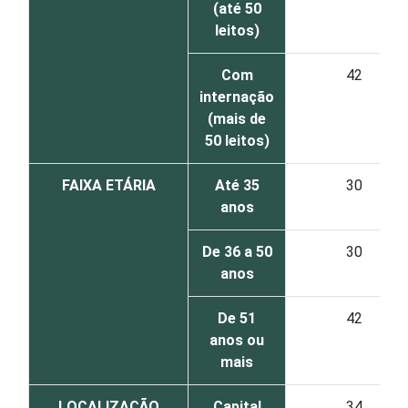
(até 50
leitos)
Com
42
internação
(mais de
50 leitos)
FAIXA ETÁRIA
Até 35
30
anos
De 36 a 50
30
anos
De 51
42
anos ou
mais
LOCALIZAÇÃO
Capital
34