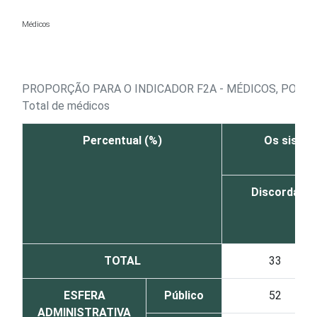
Ir para o conteúdo
Médicos
PROPORÇÃO PARA O INDICADOR F2A - MÉDICOS, POR 
Total de médicos
Percentual (%)
Os sistem
Discorda
TOTAL
33
ESFERA
Público
52
ADMINISTRATIVA