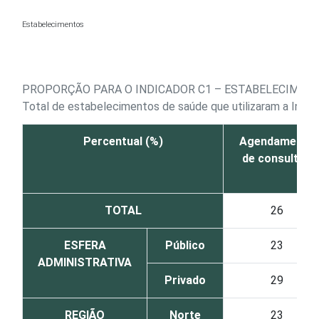
Ir para o conteúdo
Estabelecimentos
PROPORÇÃO PARA O INDICADOR C1 – ESTABELECIMENT
Total de estabelecimentos de saúde que utilizaram a Inte
Percentual (%)
Agendamento
de consultas
TOTAL
26
ESFERA
Público
23
ADMINISTRATIVA
Privado
29
REGIÃO
Norte
23