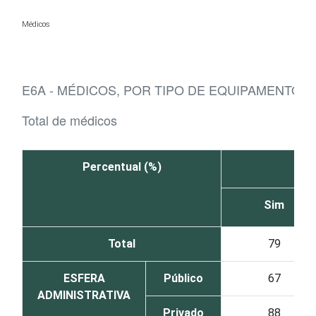
Ir para o conteúdo
Médicos
E6A - MÉDICOS, POR TIPO DE EQUIPAMENTO 
Total de médicos
Percentual (%)
Sim
Total
79
ESFERA
Público
67
ADMINISTRATIVA
Privado
88