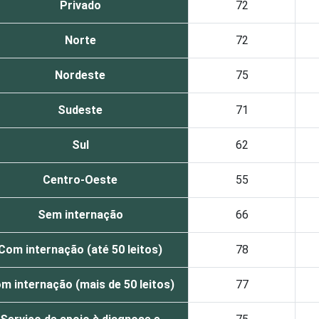
Privado
72
Norte
72
Nordeste
75
Sudeste
71
Sul
62
Centro-Oeste
55
Sem internação
66
Com internação (até 50 leitos)
78
m internação (mais de 50 leitos)
77