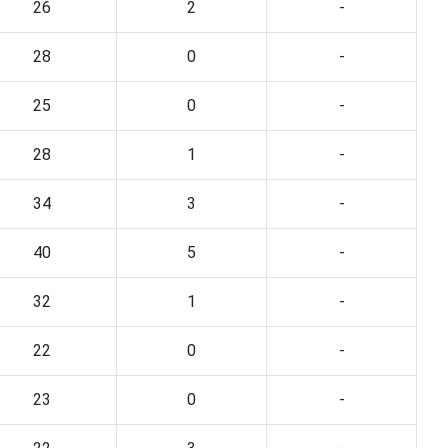
26
2
-
28
0
-
25
0
-
28
1
-
34
3
-
40
5
-
32
1
-
22
0
-
23
0
-