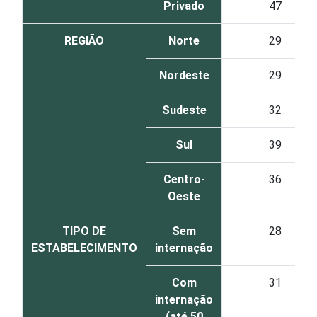
Privado
47
REGIÃO
Norte
29
Nordeste
29
Sudeste
32
Sul
39
Centro-
36
Oeste
TIPO DE
Sem
28
ESTABELECIMENTO
internação
Com
31
internação
(até 50