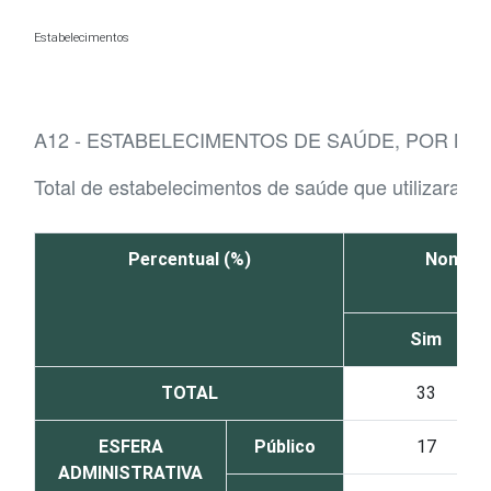
Ir para o conteúdo
Estabelecimentos
A12 - ESTABELECIMENTOS DE SAÚDE, POR ME
Total de estabelecimentos de saúde que utilizaram 
Percentual (%)
Nomeou 
Sim
TOTAL
33
ESFERA
Público
17
ADMINISTRATIVA