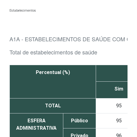
Ir para o conteúdo
Estabelecimentos
A1A - ESTABELECIMENTOS DE SAÚDE COM C
Total de estabelecimentos de saúde
Percentual (%)
Sim
TOTAL
95
ESFERA
Público
95
ADMINISTRATIVA
Privado
96