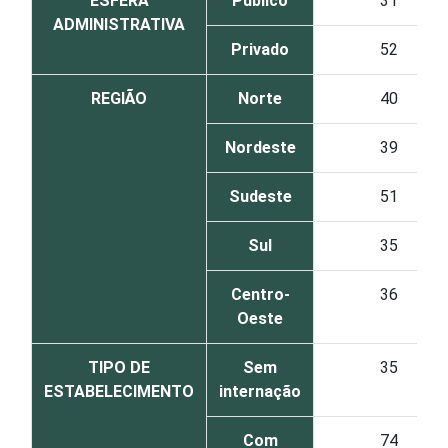
ESFERA
Público
31
ADMINISTRATIVA
Privado
52
REGIÃO
Norte
40
Nordeste
39
Sudeste
51
Sul
35
Centro-
36
Oeste
TIPO DE
Sem
35
ESTABELECIMENTO
internação
Com
74