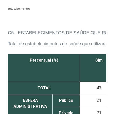
Ir para o conteúdo
Estabelecimentos
C5 - ESTABELECIMENTOS DE SAÚDE QUE POS
Total de estabelecimentos de saúde que utilizaram 
Percentual (%)
Sim
TOTAL
47
ESFERA
Público
21
ADMINISTRATIVA
Privado
71