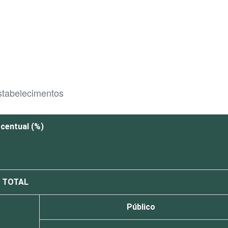
stabelecimentos
centual (%)
TOTAL
Público