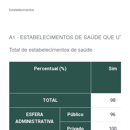
Ir para o conteúdo
Estabelecimentos
A1 - ESTABELECIMENTOS DE SAÚDE QUE UTI
Total de estabelecimentos de saúde
Percentual (%)
Sim
TOTAL
98
ESFERA
Público
96
ADMINISTRATIVA
Privado
100