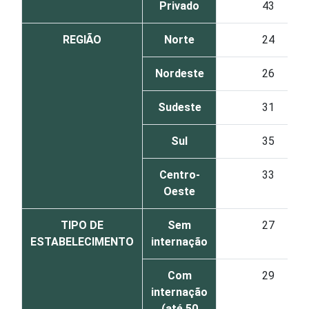
Privado
43
REGIÃO
Norte
24
Nordeste
26
Sudeste
31
Sul
35
Centro-
33
Oeste
TIPO DE
Sem
27
ESTABELECIMENTO
internação
Com
29
internação
(até 50