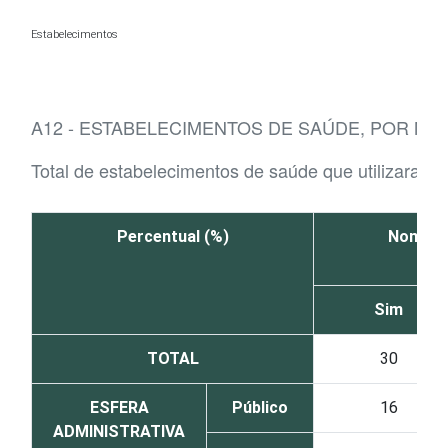
Ir para o conteúdo
Estabelecimentos
A12 - ESTABELECIMENTOS DE SAÚDE, POR ME
Total de estabelecimentos de saúde que utilizaram 
Percentual (%)
Nomeou 
Sim
TOTAL
30
ESFERA
Público
16
ADMINISTRATIVA