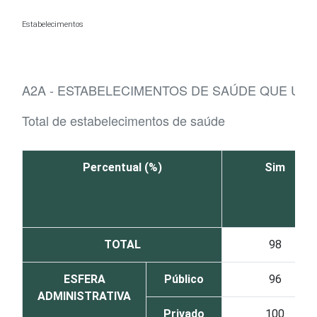
Ir para o conteúdo
Estabelecimentos
A2A - ESTABELECIMENTOS DE SAÚDE QUE UTI
Total de estabelecimentos de saúde
Percentual (%)
Sim
TOTAL
98
ESFERA
Público
96
ADMINISTRATIVA
Privado
100