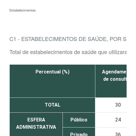
Ir para o conteúdo
Estabelecimentos
C1 - ESTABELECIMENTOS DE SAÚDE, POR SER
Total de estabelecimentos de saúde que utilizaram a
Percentual (%)
Agendamento
de consultas
TOTAL
30
ESFERA
Público
24
ADMINISTRATIVA
Privado
36