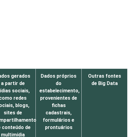
ados gerados
Dados próprios
Outras fontes
a partir de
do
de Big Data
ídias sociais,
estabelecimento,
como redes
provenientes de
ociais, blogs,
fichas
sites de
cadastrais,
mpartilhamento
formulários e
e conteúdo de
prontuários
multimídia