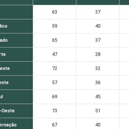
63
37
lico
59
40
vado
65
37
rte
47
28
este
72
32
este
57
36
ul
69
45
-Oeste
73
51
ernação
67
40