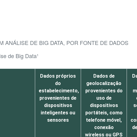
M ANÁLISE DE BIG DATA, POR FONTE DE DADOS
ise de Big Data¹
Dados próprios
Dados de
D
do
geolocalização
estabelecimento,
provenientes do
m
provenientes de
uso de
dispositivos
dispositivos
s
inteligentes ou
portáteis, como
sensores
telefone móvel,
co
conexão
d
wireless ou GPS