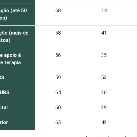
ção (até 50
68
14
tos)
ção (mais de
58
41
itos)
e apoio à
56
35
e terapia
BS
59
53
 UBS
64
36
ital
60
29
rior
65
42