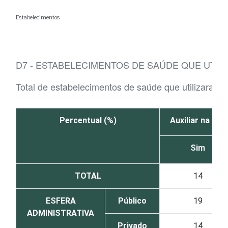
Ir para o conteúdo
Estabelecimentos
D7 - ESTABELECIMENTOS DE SAÚDE QUE UTILI
Total de estabelecimentos de saúde que utilizaram tec
Percentual (%)
Auxiliar na do
Sim
TOTAL
14
ESFERA
Público
19
ADMINISTRATIVA
Privado
14