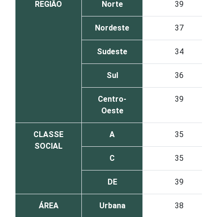
REGIÃO
Norte
39
Nordeste
37
Sudeste
34
Sul
36
Centro-
39
Oeste
CLASSE
A
35
SOCIAL
C
35
DE
39
ÁREA
Urbana
38