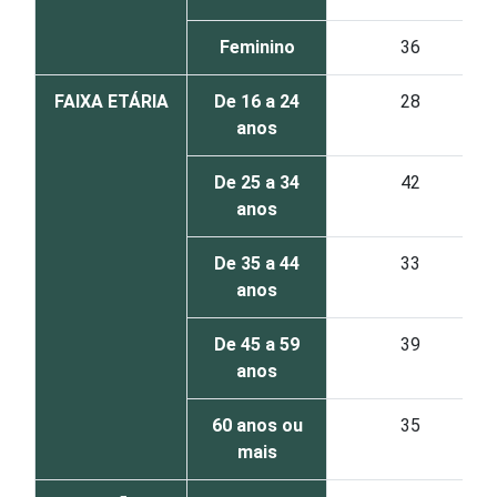
Feminino
36
FAIXA ETÁRIA
De 16 a 24
28
anos
De 25 a 34
42
anos
De 35 a 44
33
anos
De 45 a 59
39
anos
60 anos ou
35
mais