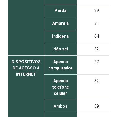
Parda
39
Amarela
31
Indígena
64
Não sei
32
DISPOSITIVOS
Apenas
27
DE ACESSO À
computador
INTERNET
Apenas
32
telefone
celular
Ambos
39