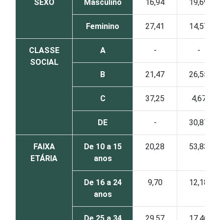
SEXO
Masculino
16,94
19,69
Feminino
27,41
14,57
CLASSE
A
-
-
SOCIAL
B
21,47
26,55
C
37,25
4,67
DE
-
30,87
FAIXA
De 10 a 15
20,28
53,83
ETÁRIA
anos
De 16 a 24
9,70
12,18
anos
De 25 a 34
29,57
17,46