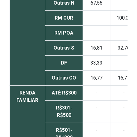
Outras N
67,56
-
RM CUR
-
100,00
RM POA
-
-
Outras S
16,81
32,76
DF
33,33
-
Outras CO
16,77
16,77
RENDA
ATÉ R$300
-
-
FAMILIAR
R$301-
-
-
R$500
R$501-
-
-