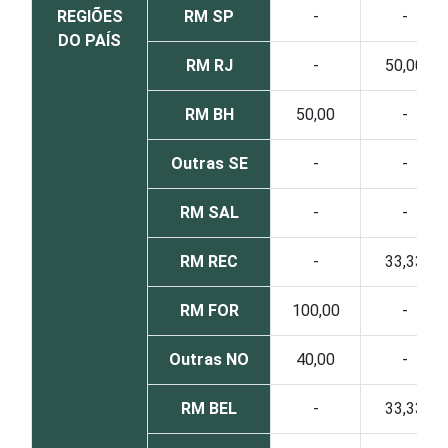
REGIÕES
RM SP
-
-
DO PAÍS
RM RJ
-
50,00
RM BH
50,00
-
Outras SE
-
-
RM SAL
-
-
RM REC
-
33,33
RM FOR
100,00
-
Outras NO
40,00
-
RM BEL
-
33,33