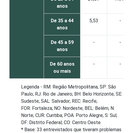
anos
De 35 a 44
5,53
-
anos
De 45 a 59
-
-
anos
De 60 anos
-
-
ou mais
Legenda - RM: Região Metropolitana; SP: São
Paulo; RJ: Rio de Janeiro; BH: Belo Horizonte; SE:
Sudeste; SAL: Salvador; REC: Recife;
FOR: Fortaleza; NO: Nordeste; BEL: Belém; N:
Norte; CUR: Curitiba; POA: Porto Alegre; S: Sul;
DF: Distrito Federal; CO: Centro Oeste.
* Base: 33 entrevistados que tiveram problemas