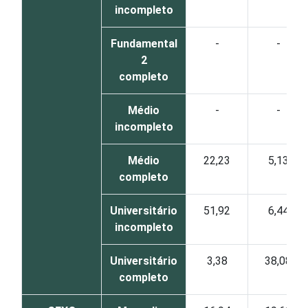
incompleto
Fundamental
-
-
2
completo
Médio
-
-
incompleto
Médio
22,23
5,13
completo
Universitário
51,92
6,44
incompleto
Universitário
3,38
38,08
completo