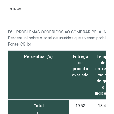
Ir para o conteúdo
Indivíduos
E6 - PROBLEMAS OCORRIDOS AO COMPRAR PELA INTE
Percentual sobre o total de usuários que tiveram problemas 
Fonte: CGI.br
Percentual (%)
Entrega
Tempo
de
de
produto
entrega
avariado
maior
do que
o
indicado
Total
19,52
18,43