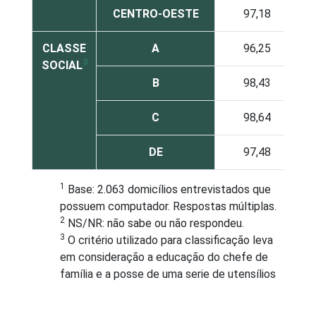
CENTRO-OESTE
97,18
CLASSE
A
96,25
3
SOCIAL
B
98,43
C
98,64
DE
97,48
1
Base: 2.063 domicílios entrevistados que
possuem computador. Respostas múltiplas.
2
NS/NR: não sabe ou não respondeu.
3
O critério utilizado para classificação leva
em consideração a educação do chefe de
família e a posse de uma serie de utensílios
domésticos, relacionando-os a um sistema
de pontuação. A soma dos pontos alcançada