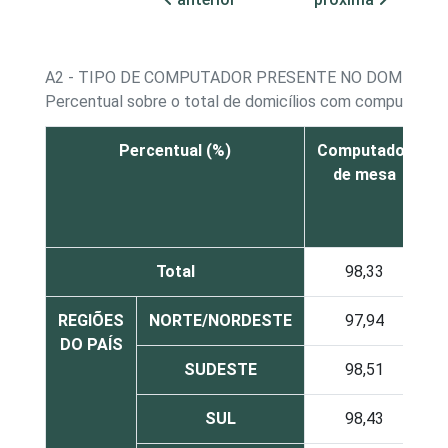
A2 - TIPO DE COMPUTADOR PRESENTE NO DOMICÍLIO
1
Percentual sobre o total de domicílios com computador
Percentual (%)
Computador
C
de mesa
(
Total
98,33
REGIÕES
NORTE/NORDESTE
97,94
DO PAÍS
SUDESTE
98,51
SUL
98,43