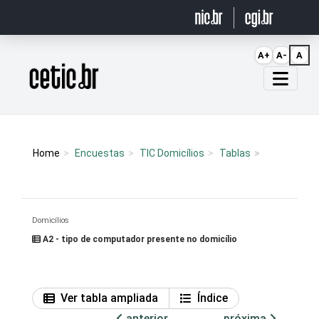
Ir para o conteúdo
A+
A-
A
Página inicial
Home
Encuestas
TIC Domicílios
Tablas
Domicílios
A2 - tipo de computador presente no domicílio
Ver tabla ampliada
Índice
anterior
próxima