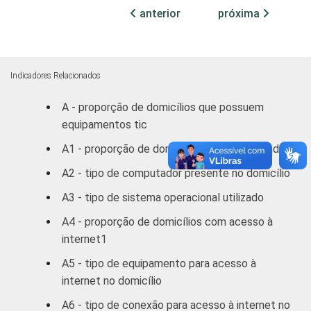
por domicílio é associada a uma Classe
anterior
próxima
Sócio-Econômica específica (A, B, C, D, E).
Fonte: NIC.br - jul/ago 2006
Indicadores Relacionados
A - proporção de domicílios que possuem
equipamentos tic
A1 - proporção de domicílios com computador
A2 - tipo de computador presente no domicílio
A3 - tipo de sistema operacional utilizado
A4 - proporção de domicílios com acesso à
internet1
A5 - tipo de equipamento para acesso à
internet no domicílio
A6 - tipo de conexão para acesso à internet no