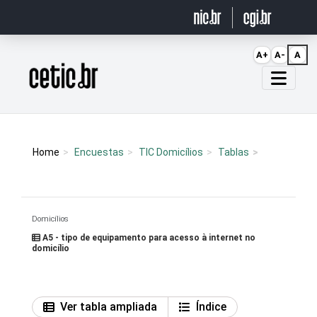
Ir para o conteúdo
A+
A-
A
Página inicial
Home
Encuestas
TIC Domicílios
Tablas
Domicílios
A5 - tipo de equipamento para acesso à internet no
domicílio
Ver tabla ampliada
Índice