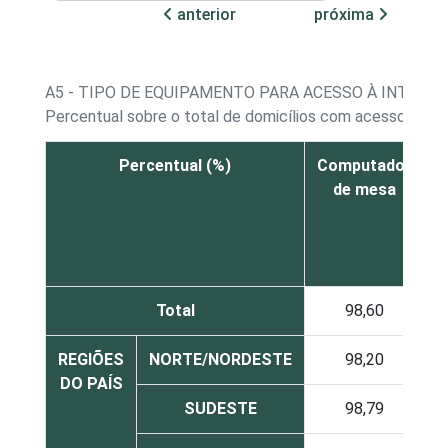
anterior
próxima
A5 - TIPO DE EQUIPAMENTO PARA ACESSO À INTERNE
Percentual sobre o total de domicílios com acesso à int
Percentual (%)
Computador
C
de mesa
Total
98,60
REGIÕES
NORTE/NORDESTE
98,20
DO PAÍS
SUDESTE
98,79