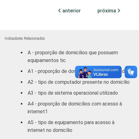
domésticos, relacionando-os a um sistema
de pontuação. A soma dos pontos alcançada
anterior
próxima
por domicílio é associada a uma Classe
Sócio-Econômica específica (A, B, C, D, E).
Fonte: NIC.br - jul/ago 2006
Indicadores Relacionados
A - proporção de domicílios que possuem
equipamentos tic
A1 - proporção de domicílios com computador
A2 - tipo de computador presente no domicílio
A3 - tipo de sistema operacional utilizado
A4 - proporção de domicílios com acesso à
internet1
A5 - tipo de equipamento para acesso à
internet no domicílio