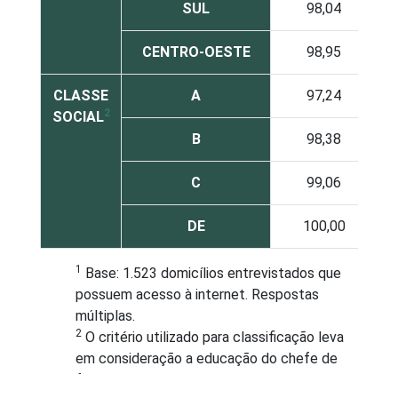
SUL
98,04
CENTRO-OESTE
98,95
CLASSE
A
97,24
2
SOCIAL
B
98,38
C
99,06
DE
100,00
1
Base: 1.523 domicílios entrevistados que
possuem acesso à internet. Respostas
múltiplas.
2
O critério utilizado para classificação leva
em consideração a educação do chefe de
família e a posse de uma serie de utensílios