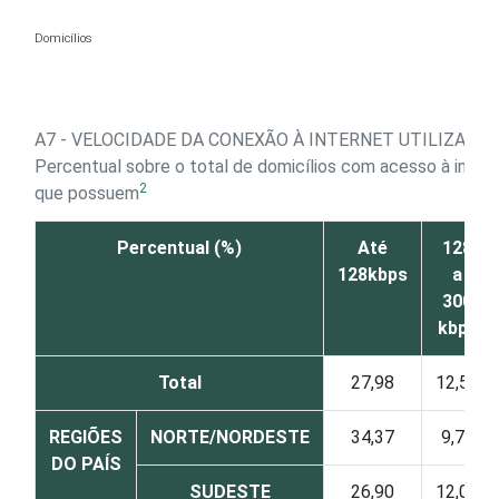
Ir para o conteúdo
Domicílios
A7 - VELOCIDADE DA CONEXÃO À INTERNET UTILIZADA 
Percentual sobre o total de domicílios com acesso à inte
2
que possuem
Percentual (%)
Até
128
128kbps
a
300
kbps
Total
27,98
12,53
REGIÕES
NORTE/NORDESTE
34,37
9,71
DO PAÍS
SUDESTE
26,90
12,04