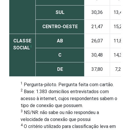
SUL
30,36
13,40
CENTRO-OESTE
21,47
15,23
CLASSE
AB
26,07
11,86
4
SOCIAL
C
30,48
14,37
DE
37,80
7,26
1
Pergunta-piloto. Pergunta feita com cartão.
2
Base: 1.383 domicílios entrevistados com
acesso à internet, cujos respondentes sabem o
tipo de conexão que possuem.
3
NS/NR: não sabe ou não respondeu a
velocidade da conexão que possui
4
O critério utilizado para classificação leva em