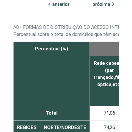
anterior
próxima
A8 - FORMAS DE DISTRIBUIÇÃO DO ACESSO INTERNET
Percentual sobre o total de domicílios que têm acesso à 
Percentual (%)
Band
Rede cabeada
(par
trançado,fibra
óptica,etc)
Total
71,06
REGIÕES
NORTE/NORDESTE
74,26