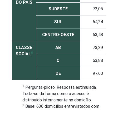
DO PAÍS
SUDESTE
72,05
SUL
64,24
CENTRO-OESTE
63,48
CLASSE
AB
73,29
6
SOCIAL
C
63,88
DE
97,60
1
Pergunta-piloto. Resposta estimulada.
Trata-se da forma como o acesso é
distribuído internamente no domicílio.
2
Base: 636 domicílios entrevistados com
acesso à internet via banda larga e outras