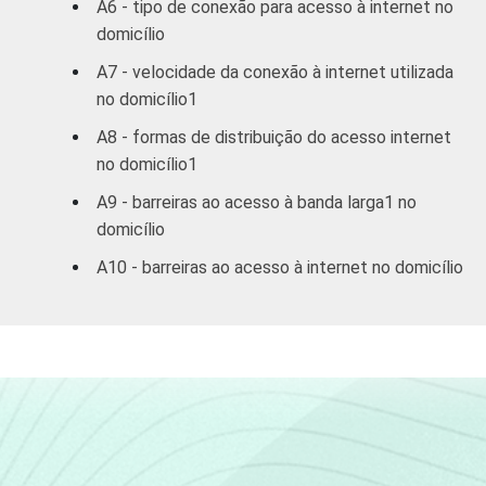
A6 - tipo de conexão para acesso à internet no
de pontuação. A soma dos pontos alcançada
domicílio
por domicílio é associada a uma Classe
Sócio-Econômica específica (A, B, C, D, E).
A7 - velocidade da conexão à internet utilizada
Fonte: NIC.br - jul/ago 2006
no domicílio1
A8 - formas de distribuição do acesso internet
no domicílio1
A9 - barreiras ao acesso à banda larga1 no
domicílio
A10 - barreiras ao acesso à internet no domicílio