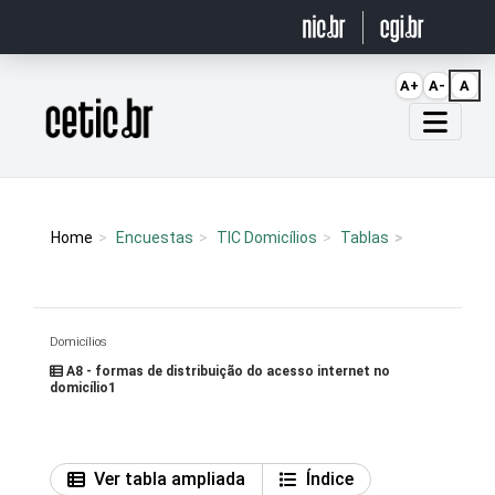
Ir para o conteúdo
A+
A-
A
Página inicial
Home
Encuestas
TIC Domicílios
Tablas
Domicílios
A8 - formas de distribuição do acesso internet no
domicílio1
Ver tabla ampliada
Índice