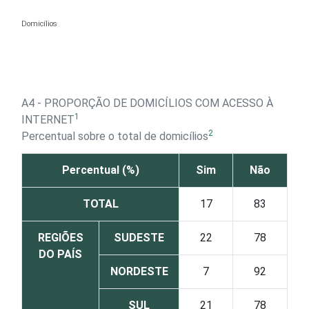
Ir para o conteúdo
Domicílios
A4 - PROPORÇÃO DE DOMICÍLIOS COM ACESSO À
1
INTERNET
2
Percentual sobre o total de domicílios
Percentual (%)
Sim
Não
TOTAL
17
83
REGIÕES
SUDESTE
22
78
DO PAÍS
NORDESTE
7
92
SUL
21
78