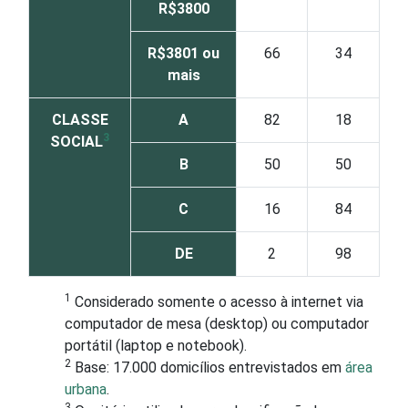
R$3800
R$3801 ou
66
34
mais
CLASSE
A
82
18
3
SOCIAL
B
50
50
C
16
84
DE
2
98
1
Considerado somente o acesso à internet via
computador de mesa (desktop) ou computador
portátil (laptop e notebook).
2
Base: 17.000 domicílios entrevistados em
área
urbana
.
3