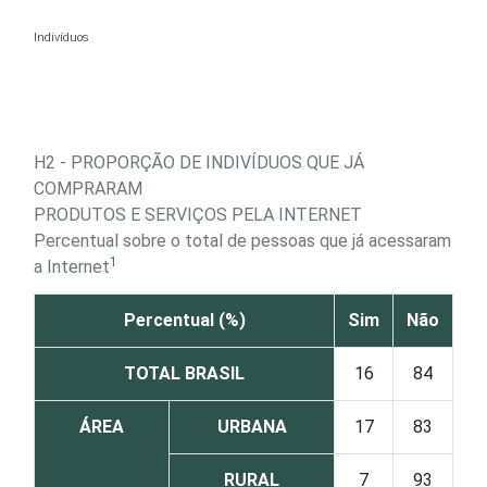
Ir para o conteúdo
Indivíduos
H2 - PROPORÇÃO DE INDIVÍDUOS QUE JÁ
COMPRARAM
PRODUTOS E SERVIÇOS PELA INTERNET
Percentual sobre o total de pessoas que já acessaram
1
a Internet
Percentual (%)
Sim
Não
TOTAL BRASIL
16
84
ÁREA
URBANA
17
83
RURAL
7
93