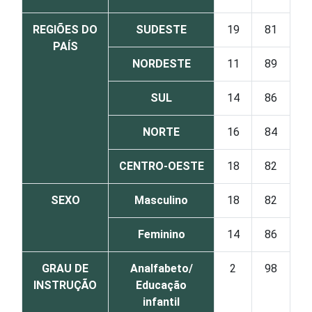
REGIÕES DO
SUDESTE
19
81
PAÍS
NORDESTE
11
89
SUL
14
86
NORTE
16
84
CENTRO-OESTE
18
82
SEXO
Masculino
18
82
Feminino
14
86
GRAU DE
Analfabeto/
2
98
INSTRUÇÃO
Educação
infantil