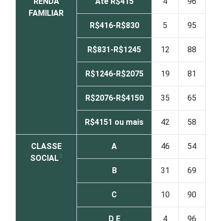
RENDA
Até R$415
4
96
FAMILIAR
R$416-R$830
5
95
R$831-R$1245
12
88
R$1246-R$2075
19
81
R$2076-R$4150
35
65
R$4151 ou mais
42
58
CLASSE
A
46
54
3
SOCIAL
B
31
69
C
10
90
D E
4
96