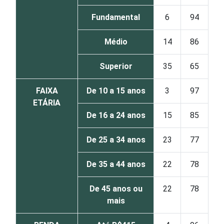
Fundamental
6
94
Médio
14
86
Superior
35
65
FAIXA
De 10 a 15 anos
3
97
ETÁRIA
De 16 a 24 anos
15
85
De 25 a 34 anos
23
77
De 35 a 44 anos
22
78
De 45 anos ou
22
78
mais