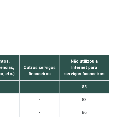
ntos,
Não utilizou a
ências,
Outros serviços
Internet para
r, etc.)
financeiros
serviços financeiros
-
83
-
83
-
86