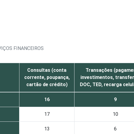
VIÇOS FINANCEIROS
Consultas (conta
Transações (pagame
corrente, poupança,
investimentos, transfer
cartão de crédito)
DOC, TED, recarga celula
16
9
17
10
13
6