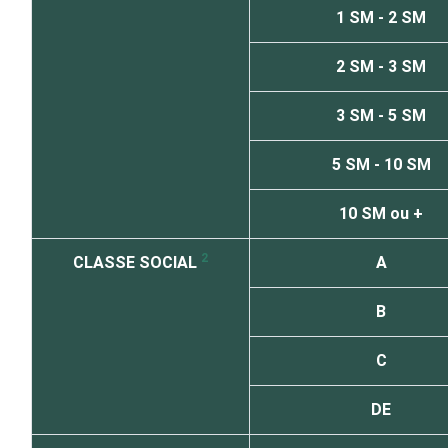
1 SM - 2 SM
2 SM - 3 SM
3 SM - 5 SM
5 SM - 10 SM
10 SM ou +
2
CLASSE SOCIAL
A
B
C
DE