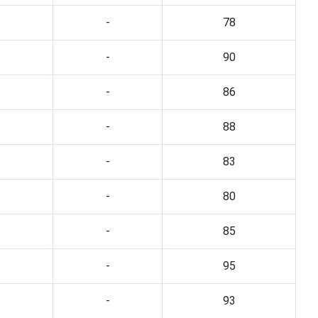
-
78
-
90
-
86
-
88
-
83
-
80
-
85
-
95
-
93