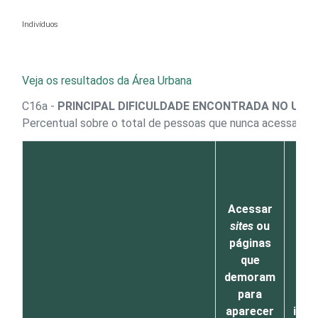
Ir para o conteúdo
Indivíduos
Veja os resultados da Área Urbana
C16a -
PRINCIPAL DIFICULDADE ENCONTRADA NO USO
Percentual sobre o total de pessoas que nunca acessaram
Acessar
sites
ou
páginas
que
demoram
enc
para
aparecer
inf