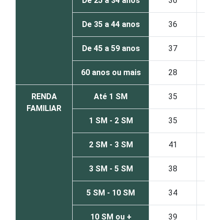
De 25 a 34 anos
36
De 35 a 44 anos
36
De 45 a 59 anos
37
60 anos ou mais
28
RENDA
Até 1 SM
35
FAMILIAR
1 SM - 2 SM
35
2 SM - 3 SM
41
3 SM - 5 SM
38
5 SM - 10 SM
34
10 SM ou +
39