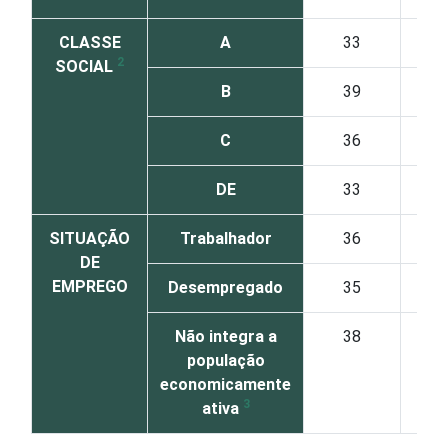
CLASSE
A
33
2
SOCIAL
B
39
C
36
DE
33
SITUAÇÃO
Trabalhador
36
DE
EMPREGO
Desempregado
35
Não integra a
38
população
economicamente
3
ativa