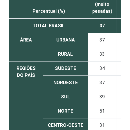
(muito
de
Percentual (%)
pesadas)
n
TOTAL BRASIL
37
ÁREA
URBANA
37
RURAL
33
REGIÕES
SUDESTE
34
DO PAÍS
NORDESTE
37
SUL
39
NORTE
51
CENTRO-OESTE
31