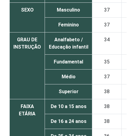
SEXO
Masculino
37
Feminino
37
GRAU DE
Analfabeto /
34
INSTRUÇÃO
Educação infantil
Fundamental
35
Médio
37
Superior
38
FAIXA
De 10 a 15 anos
38
ETÁRIA
De 16 a 24 anos
38