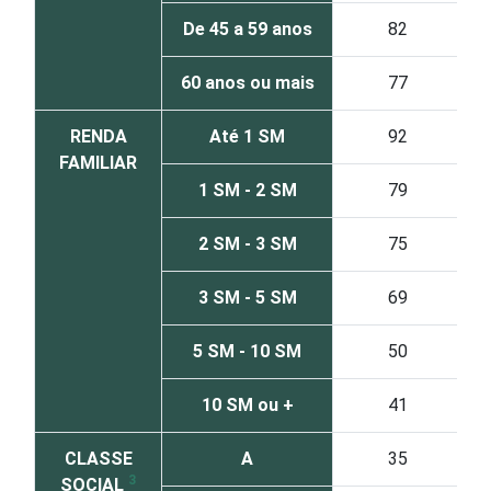
De 45 a 59 anos
82
60 anos ou mais
77
RENDA
Até 1 SM
92
FAMILIAR
1 SM - 2 SM
79
2 SM - 3 SM
75
3 SM - 5 SM
69
5 SM - 10 SM
50
10 SM ou +
41
CLASSE
A
35
3
SOCIAL