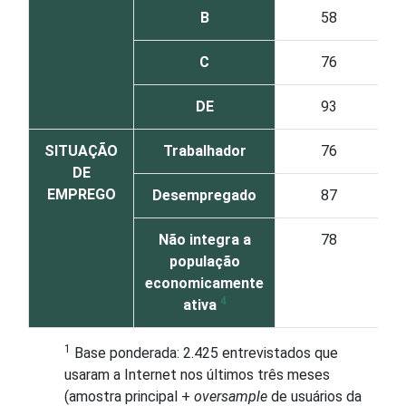
B
58
C
76
DE
93
SITUAÇÃO
Trabalhador
76
DE
EMPREGO
Desempregado
87
Não integra a
78
população
economicamente
4
ativa
1
Base ponderada: 2.425 entrevistados que
usaram a Internet nos últimos três meses
(amostra principal +
oversample
de usuários da