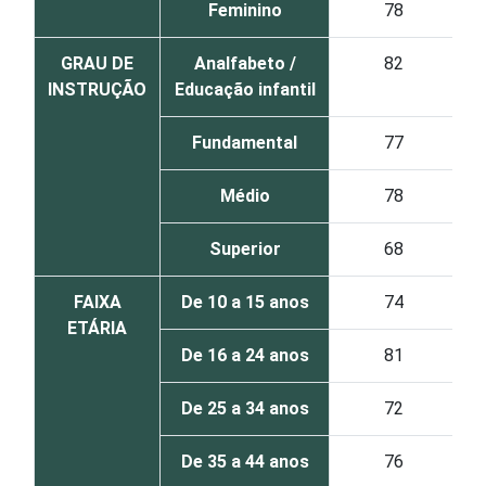
Feminino
78
GRAU DE
Analfabeto /
82
INSTRUÇÃO
Educação infantil
Fundamental
77
Médio
78
Superior
68
FAIXA
De 10 a 15 anos
74
ETÁRIA
De 16 a 24 anos
81
De 25 a 34 anos
72
De 35 a 44 anos
76