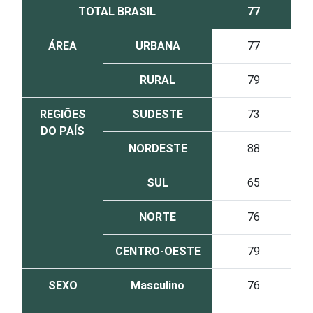
TOTAL BRASIL
77
ÁREA
URBANA
77
RURAL
79
REGIÕES
SUDESTE
73
DO PAÍS
NORDESTE
88
SUL
65
NORTE
76
CENTRO-OESTE
79
SEXO
Masculino
76