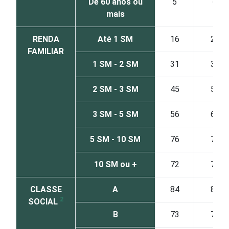
De 60 anos ou
5
6
mais
RENDA
Até 1 SM
16
20
FAMILIAR
1 SM - 2 SM
31
38
2 SM - 3 SM
45
51
3 SM - 5 SM
56
60
5 SM - 10 SM
76
79
10 SM ou +
72
77
CLASSE
A
84
88
2
SOCIAL
B
73
77