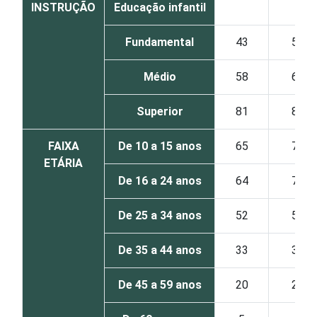
INSTRUÇÃO
Educação infantil
Fundamental
43
50
Médio
58
65
Superior
81
86
FAIXA
De 10 a 15 anos
65
73
ETÁRIA
De 16 a 24 anos
64
73
De 25 a 34 anos
52
58
De 35 a 44 anos
33
38
De 45 a 59 anos
20
22