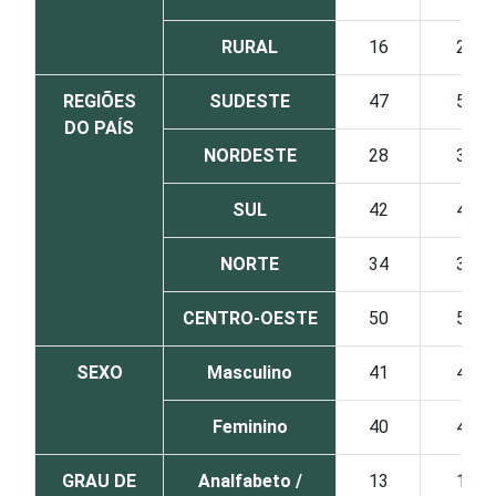
RURAL
16
21
REGIÕES
SUDESTE
47
51
DO PAÍS
NORDESTE
28
35
SUL
42
49
NORTE
34
38
CENTRO-OESTE
50
53
SEXO
Masculino
41
46
Feminino
40
46
GRAU DE
Analfabeto /
13
15