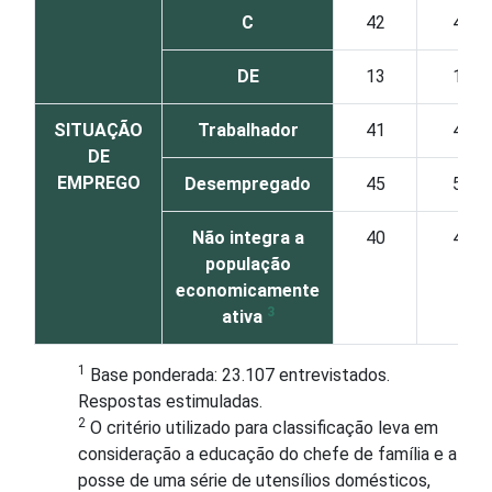
C
42
48
DE
13
17
SITUAÇÃO
Trabalhador
41
46
DE
EMPREGO
Desempregado
45
55
Não integra a
40
45
população
economicamente
3
ativa
1
Base ponderada: 23.107 entrevistados.
Respostas estimuladas.
2
O critério utilizado para classificação leva em
consideração a educação do chefe de família e a
posse de uma série de utensílios domésticos,