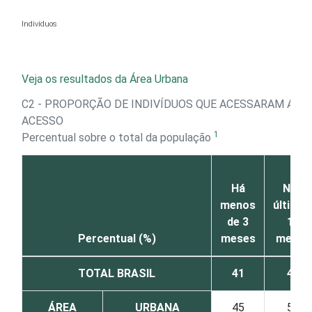
Ir para o conteúdo
Indivíduos
Veja os resultados da Área Urbana
C2 - PROPORÇÃO DE INDIVÍDUOS QUE ACESSARAM A IN
ACESSO
1
Percentual sobre o total da população
Há
Nos
menos
último
de 3
12
Percentual (%)
meses
meses
TOTAL BRASIL
41
46
ÁREA
URBANA
45
51