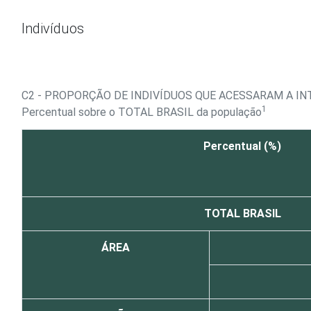
Ir para o conteúdo
Indivíduos
C2 - PROPORÇÃO DE INDIVÍDUOS QUE ACESSARAM A IN
1
Percentual sobre o TOTAL BRASIL da população
Percentual (%)
TOTAL BRASIL
ÁREA