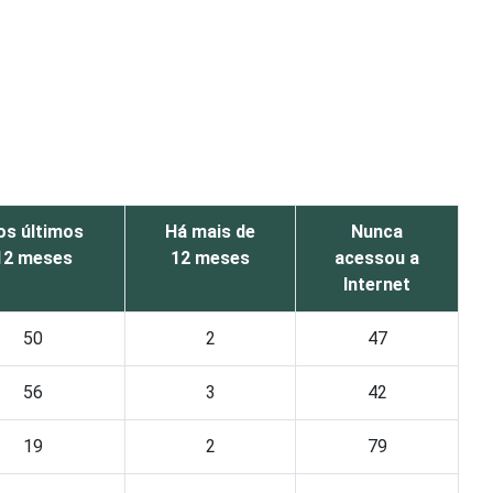
os últimos
Há mais de
Nunca
12 meses
12 meses
acessou a
Internet
50
2
47
56
3
42
19
2
79