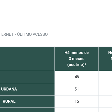
TERNET - ÚLTIMO ACESSO
Há menos de
N
3 meses
(usuário)²
46
URBANA
51
RURAL
15