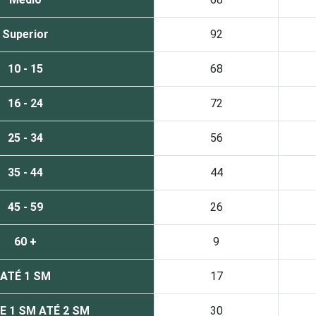
Superior
92
10 - 15
68
16 - 24
72
25 - 34
56
35 - 44
44
45 - 59
26
60 +
9
ATÉ 1 SM
17
E 1 SM ATÉ 2 SM
30