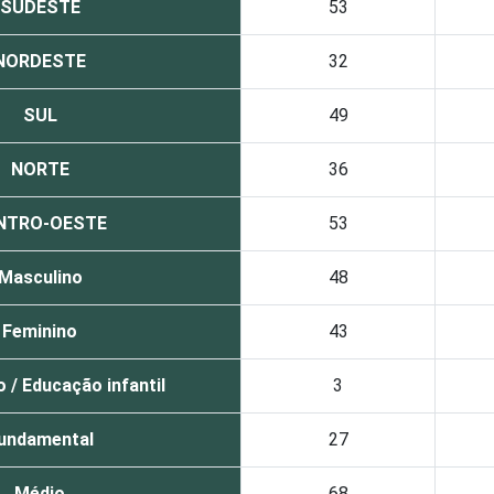
SUDESTE
53
NORDESTE
32
SUL
49
NORTE
36
NTRO-OESTE
53
Masculino
48
Feminino
43
 / Educação infantil
3
undamental
27
Médio
68