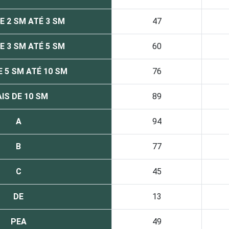
E 2 SM ATÉ 3 SM
47
E 3 SM ATÉ 5 SM
60
E 5 SM ATÉ 10 SM
76
IS DE 10 SM
89
A
94
B
77
C
45
DE
13
PEA
49