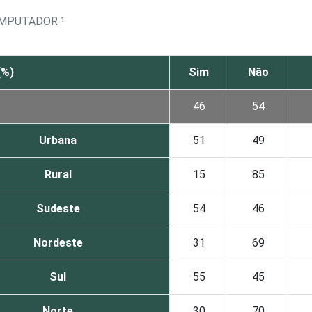
OMPUTADOR ¹
(%)
Sim
Não
46
54
Urbana
51
49
Rural
15
85
Sudeste
54
46
Nordeste
31
69
Sul
55
45
Norte
30
70