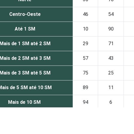
Centro-Oeste
46
54
Até 1 SM
10
90
Mais de 1 SM até 2 SM
29
71
Mais de 2 SM até 3 SM
57
43
Mais de 3 SM até 5 SM
75
25
Mais de 5 SM até 10 SM
89
11
Mais de 10 SM
94
6
A
98
2
B
84
16