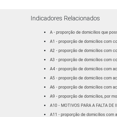
Indicadores Relacionados
A - proporção de domicílios que po
¹ Considerando-se computadores de me
A1 - proporção de domicílios com c
2
Base: 61,3 milhões de domicílios. Da
Veja a tabela com as
margens de erros 
A2 - proporção de domicílios com c
Fonte: NIC.br - out/2012 a fev/2013
A3 - proporção de domicílios com com
A4 - proporção de domicílios com ac
A5 - proporção de domicílios com ac
A6 - proporção de domicílios com ac
A9 - proporção de domicílios, por m
A10 - MOTIVOS PARA A FALTA DE
A11 - proporção de domicílios com ac