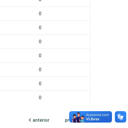
0
0
0
0
0
0
0
0
anterior
próxima
0