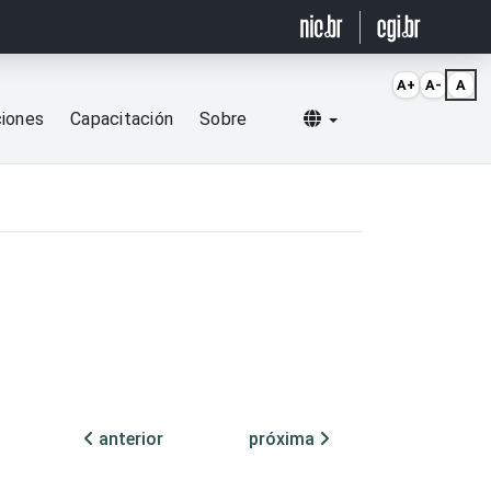
A+
A-
A
Selecionar idioma
ciones
Capacitación
Sobre
anterior
próxima