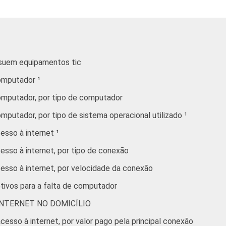
C
44
56
DE
9
91
ssuem equipamentos tic
sa/desktop, computadores portáteis/laptops e tablets.
omputador ¹
dos coletados entre outubro de 2012 e fevereiro de 2013.
para este indicador.
omputador, por tipo de computador
putador, por tipo de sistema operacional utilizado ¹
esso à internet ¹
esso à internet, por tipo de conexão
esso à internet, por velocidade da conexão
otivos para a falta de computador
 INTERNET NO DOMICÍLIO
esso à internet, por valor pago pela principal conexão