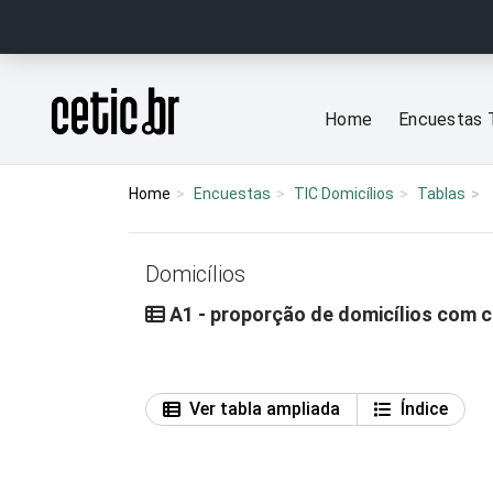
Ir para o conteúdo
Página inicial
Home
Encuestas 
Home
Encuestas
TIC Domicílios
Tablas
Domicílios
A1 - proporção de domicílios com 
Ver tabla ampliada
Índice