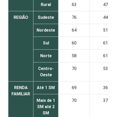
Rural
63
47
REGIÃO
Sudeste
76
44
Nordeste
64
51
Sul
60
61
Norte
58
61
Centro-
70
53
Oeste
RENDA
Até 1 SM
69
36
FAMILIAR
Mais de 1
70
37
SM até 2
SM