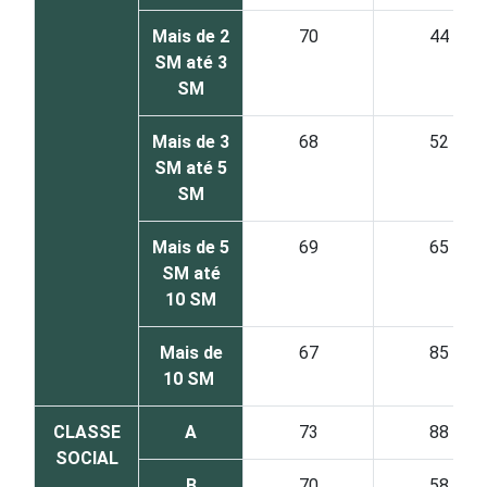
Mais de 2
70
44
SM até 3
SM
Mais de 3
68
52
SM até 5
SM
Mais de 5
69
65
SM até
10 SM
Mais de
67
85
10 SM
CLASSE
A
73
88
SOCIAL
B
70
58