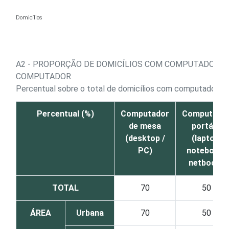
Ir para o conteúdo
Domicílios
A2 - PROPORÇÃO DE DOMICÍLIOS COM COMPUTADOR, P
COMPUTADOR
1
Percentual sobre o total de domicílios com computador
Percentual (%)
Computador
Computado
de mesa
portátil
(desktop /
(laptop,
PC)
notebook,
netbook)
TOTAL
70
50
ÁREA
Urbana
70
50