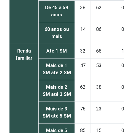
De 45 a 59
38
62
0
anos
60 anos ou
14
86
0
mais
Renda
Até 1 SM
32
68
1
familiar
Mais de 1
47
53
0
SM até 2 SM
Mais de 2
62
38
0
SM até 3 SM
Mais de 3
76
23
0
SM até 5 SM
Mais de 5
85
15
0