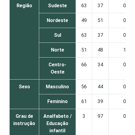
Região
Sudeste
63
37
0
Nordeste
49
51
0
Sul
63
37
0
Norte
51
48
1
Centro-
66
34
0
Oeste
Sexo
Masculino
56
44
0
Feminino
61
39
0
Grau de
Analfabeto /
3
97
0
instrução
Educação
infantil