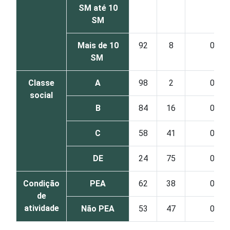
SM até 10
SM
Mais de 10
92
8
0
SM
Classe
A
98
2
0
social
B
84
16
0
C
58
41
0
DE
24
75
0
Condição
PEA
62
38
0
de
atividade
Não PEA
53
47
0