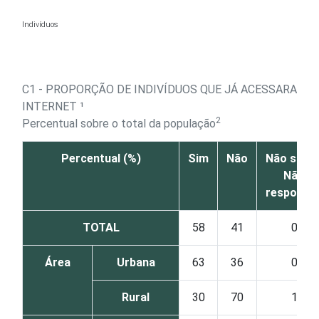
Ir para o conteúdo
Indivíduos
C1 - PROPORÇÃO DE INDIVÍDUOS QUE JÁ ACESSARAM A
INTERNET ¹
2
Percentual sobre o total da população
Percentual (%)
Sim
Não
Não sabe 
Não
responde
TOTAL
58
41
0
Área
Urbana
63
36
0
Rural
30
70
1