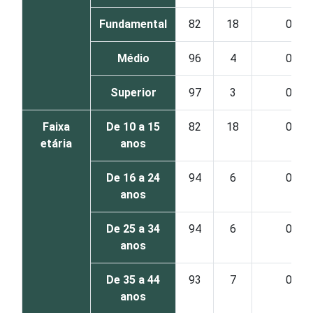
Fundamental
82
18
0
Médio
96
4
0
Superior
97
3
0
Faixa
De 10 a 15
82
18
0
etária
anos
De 16 a 24
94
6
0
anos
De 25 a 34
94
6
0
anos
De 35 a 44
93
7
0
anos