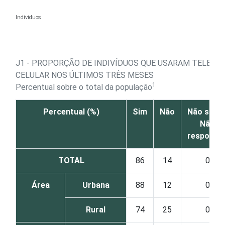
Ir para o conteúdo
Indivíduos
J1 - PROPORÇÃO DE INDIVÍDUOS QUE USARAM TELEFO
CELULAR NOS ÚLTIMOS TRÊS MESES
1
Percentual sobre o total da população
Percentual (%)
Sim
Não
Não sabe 
Não
responde
TOTAL
86
14
0
Área
Urbana
88
12
0
Rural
74
25
0