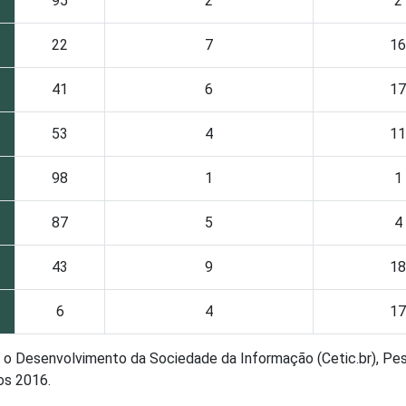
95
2
2
22
7
16
41
6
17
53
4
11
98
1
1
87
5
4
43
9
18
6
4
17
ra o Desenvolvimento da Sociedade da Informação (Cetic.br), Pe
os 2016.