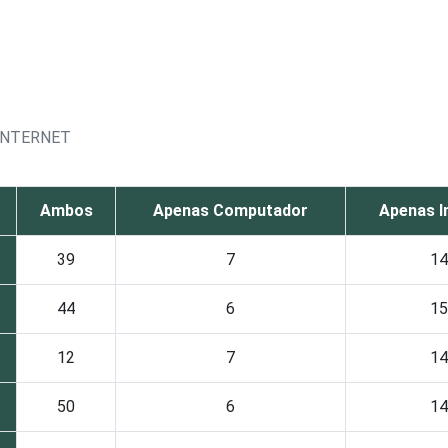
 INTERNET
Ambos
Apenas Computador
Apenas I
39
7
14
44
6
15
12
7
14
50
6
14