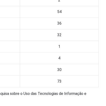
2
54
36
32
1
4
30
73
squisa sobre o Uso das Tecnologias de Informação e