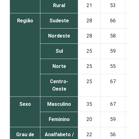
Rural
21
53
Região
Sudeste
28
66
Nordeste
28
58
Sul
25
59
Norte
25
55
Centro-
25
67
Oeste
Sexo
Masculino
35
67
Feminino
20
59
Grau de
Analfabeto /
22
56