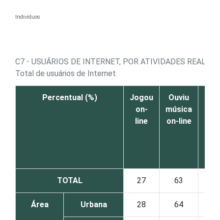
Ir para o conteúdo
Indivíduos
C7 - USUÁRIOS DE INTERNET, POR ATIVIDADES REALIZ
Total de usuários de Internet
Percentual (%)
Jogou
Ouviu
Ass
on-
música
v
line
on-line
pro
fi
sér
TOTAL
27
63
Área
Urbana
28
64