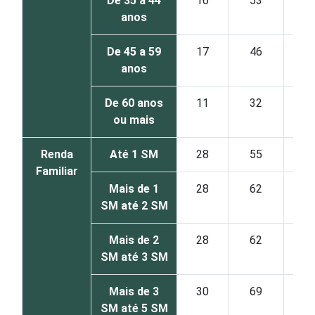
De 35 a 44
16
53
anos
De 45 a 59
17
46
anos
De 60 anos
11
32
ou mais
Renda
Até 1 SM
28
55
Familiar
Mais de 1
28
62
SM até 2 SM
Mais de 2
28
62
SM até 3 SM
Mais de 3
30
69
SM até 5 SM