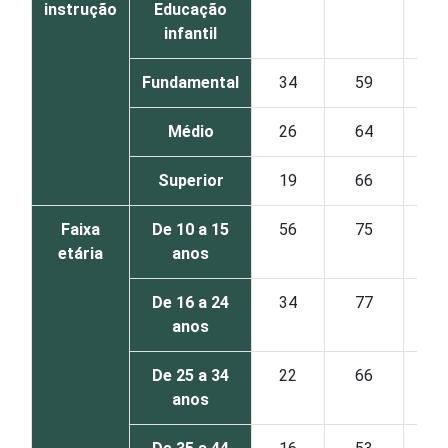
instrução
Educação
infantil
Fundamental
34
59
Médio
26
64
Superior
19
66
Faixa
De 10 a 15
56
75
etária
anos
De 16 a 24
34
77
anos
De 25 a 34
22
66
anos