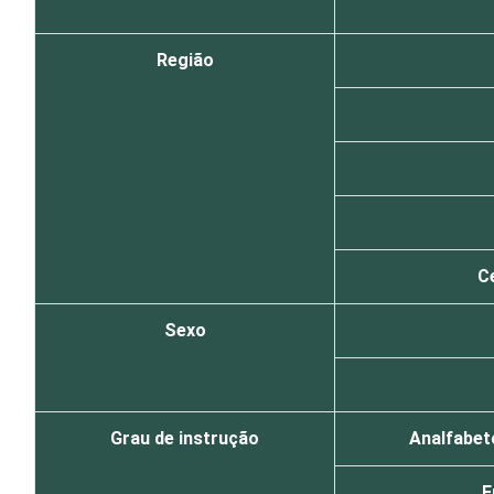
Região
C
Sexo
Grau de instrução
Analfabeto
F