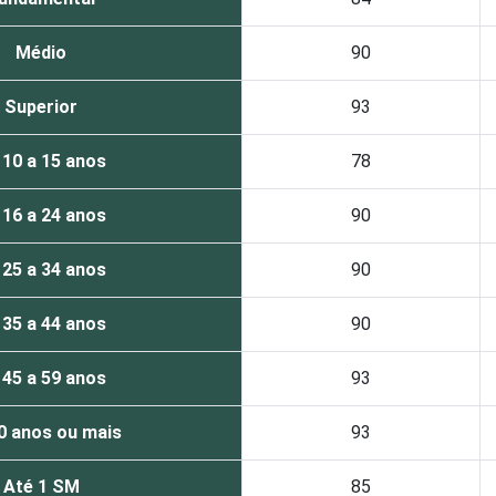
Médio
90
Superior
93
 10 a 15 anos
78
 16 a 24 anos
90
 25 a 34 anos
90
 35 a 44 anos
90
 45 a 59 anos
93
0 anos ou mais
93
Até 1 SM
85