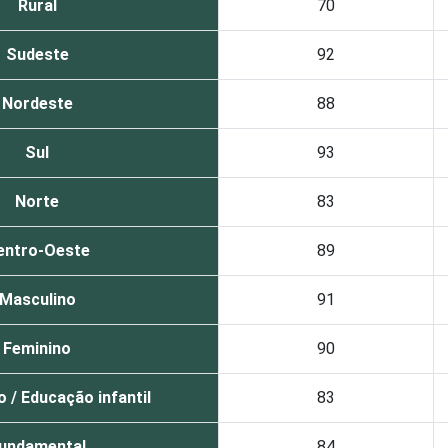
Rural
70
Sudeste
92
Nordeste
88
Sul
93
Norte
83
entro-Oeste
89
Masculino
91
Feminino
90
 / Educação infantil
83
undamental
84