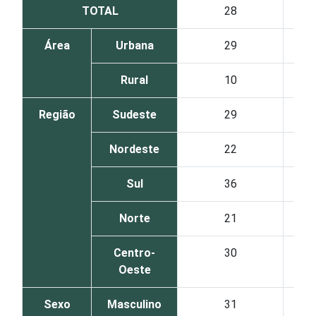
TOTAL
28
Área
Urbana
29
Rural
10
Região
Sudeste
29
Nordeste
22
Sul
36
Norte
21
Centro-
30
Oeste
Sexo
Masculino
31