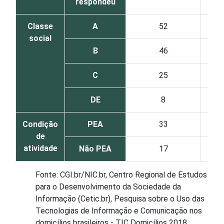
respondeu
Classe
A
52
social
B
46
C
25
DE
8
Condição
PEA
33
de
atividade
Não PEA
17
Fonte: CGI.br/NIC.br, Centro Regional de Estudos
para o Desenvolvimento da Sociedade da
Informação (Cetic.br), Pesquisa sobre o Uso das
Tecnologias de Informação e Comunicação nos
domicílios brasileiros - TIC Domicílios 2018.