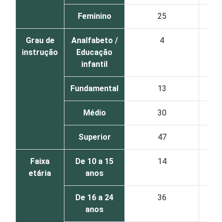
Feminino
25
Grau de
Analfabeto /
4
instrução
Educação
infantil
Fundamental
13
Médio
30
Superior
47
Faixa
De 10 a 15
14
etária
anos
De 16 a 24
36
anos