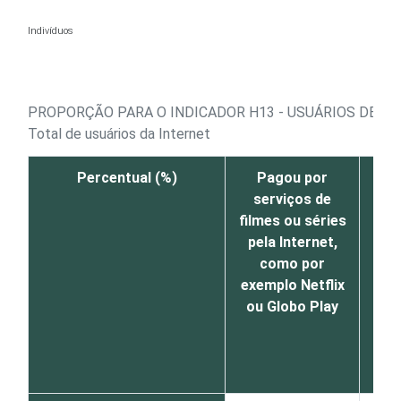
Ir para o conteúdo
Indivíduos
PROPORÇÃO PARA O INDICADOR H13 - USUÁRIOS DE IN
Total de usuários da Internet
Percentual (%)
Pagou por
P
serviços de
s
filmes ou séries
mú
pela Internet,
Int
como por
po
exemplo Netflix
S
ou Globo Play