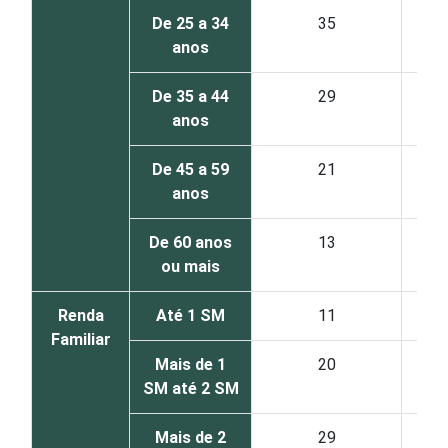
De 25 a 34
35
anos
De 35 a 44
29
anos
De 45 a 59
21
anos
De 60 anos
13
ou mais
Renda
Até 1 SM
11
Familiar
Mais de 1
20
SM até 2 SM
Mais de 2
29