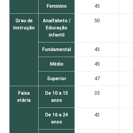
Feminino
45
Grau de
Analfabeto /
50
instrução
Educação
infantil
Fundamental
43
Médio
45
Superior
47
Faixa
De 10 a 15
35
etária
anos
De 16 a 24
42
anos