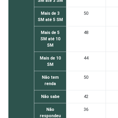
SM até 3 SM
Mais de 3
50
SM até 5 SM
Mais de 5
48
SM até 10
SM
Mais de 10
44
SM
Não tem
50
renda
Não sabe
42
Não
36
respondeu