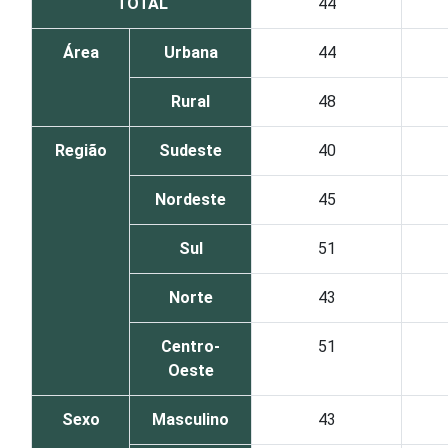
TOTAL
44
Área
Urbana
44
Rural
48
Região
Sudeste
40
Nordeste
45
Sul
51
Norte
43
Centro-
51
Oeste
Sexo
Masculino
43