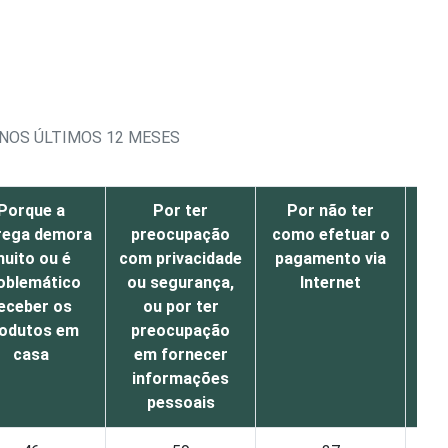
 NOS ÚLTIMOS 12 MESES
Porque a
Por ter
Por não ter
P
rega demora
preocupação
como efetuar o
c
uito ou é
com privacidade
pagamento via
pro
oblemático
ou segurança,
Internet
eceber os
ou por ter
odutos em
preocupação
casa
em fornecer
informações
pessoais