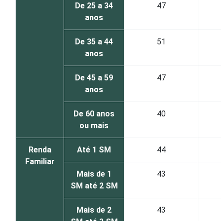
De 25 a 34
47
anos
De 35 a 44
51
anos
De 45 a 59
47
anos
De 60 anos
40
ou mais
Renda
Até 1 SM
44
Familiar
Mais de 1
43
SM até 2 SM
Mais de 2
43