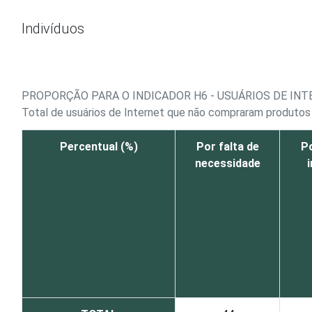
Ir para o conteúdo
Indivíduos
PROPORÇÃO PARA O INDICADOR H6 - USUÁRIOS DE IN
Total de usuários de Internet que não compraram produtos 
Percentual (%)
Por falta de
Po
necessidade