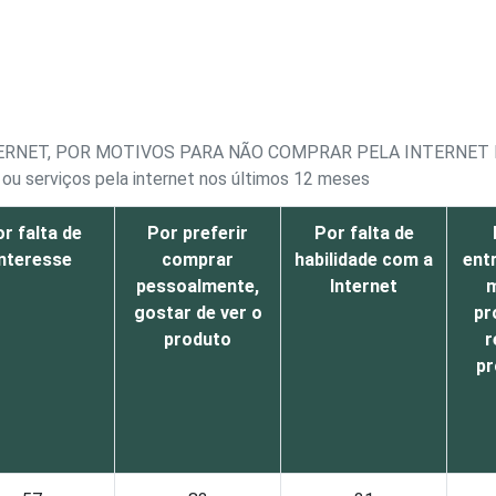
TERNET, POR MOTIVOS PARA NÃO COMPRAR PELA INTERNET
ou serviços pela internet nos últimos 12 meses
r falta de
Por preferir
Por falta de
interesse
comprar
habilidade com a
ent
pessoalmente,
Internet
m
gostar de ver o
pr
produto
r
pr