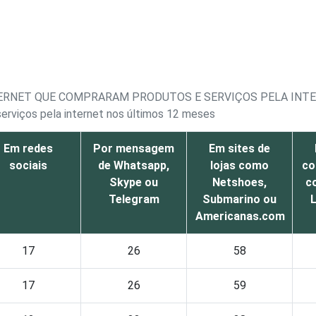
TERNET QUE COMPRARAM PRODUTOS E SERVIÇOS PELA INT
erviços pela internet nos últimos 12 meses
Em redes
Por mensagem
Em sites de
sociais
de Whatsapp,
lojas como
co
Skype ou
Netshoes,
c
Telegram
Submarino ou
Americanas.com
17
26
58
17
26
59