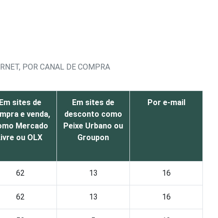
ERNET, POR CANAL DE COMPRA
Em sites de
Em sites de
Por e-mail
mpra e venda,
desconto como
omo Mercado
Peixe Urbano ou
Livre ou OLX
Groupon
62
13
16
62
13
16