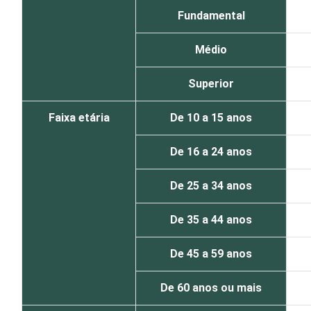
Fundamental
Médio
Superior
Faixa etária
De 10 a 15 anos
De 16 a 24 anos
De 25 a 34 anos
De 35 a 44 anos
De 45 a 59 anos
De 60 anos ou mais