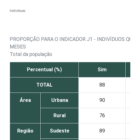
Ir para o conteúdo
Indivíduos
PROPORÇÃO PARA O INDICADOR J1 - INDIVÍDUOS QUE
MESES
Total da população
Percentual (%)
Sim
TOTAL
88
Área
Urbana
90
Rural
76
Região
Sudeste
89