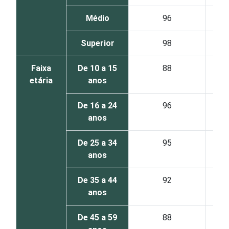
Médio
96
Superior
98
Faixa
De 10 a 15
88
etária
anos
De 16 a 24
96
anos
De 25 a 34
95
anos
De 35 a 44
92
anos
De 45 a 59
88