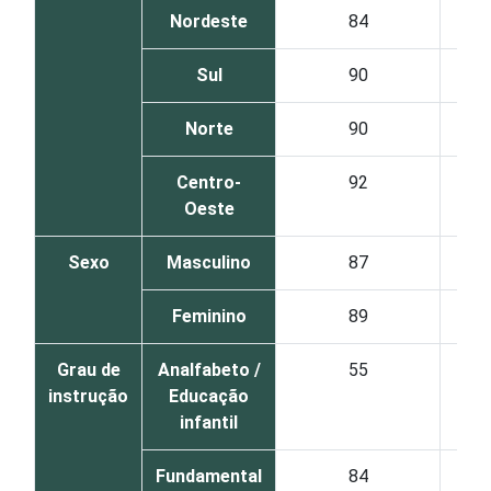
Nordeste
84
Sul
90
Norte
90
Centro-
92
Oeste
Sexo
Masculino
87
Feminino
89
Grau de
Analfabeto /
55
instrução
Educação
infantil
Fundamental
84