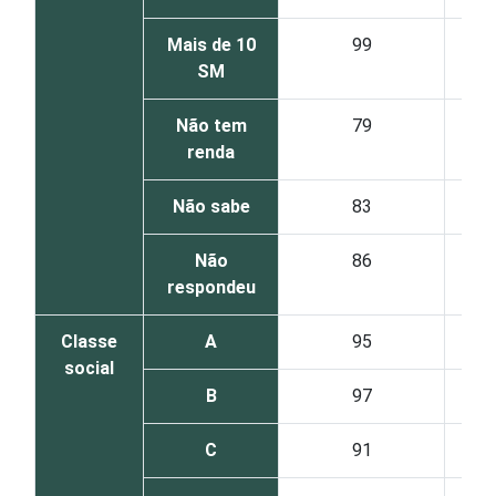
Mais de 10
99
SM
Não tem
79
renda
Não sabe
83
Não
86
respondeu
Classe
A
95
social
B
97
C
91