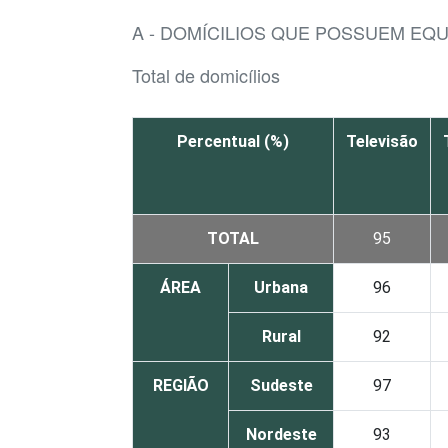
A - DOMÍCILIOS QUE POSSUEM EQ
Total de domicílios
Percentual (%)
Televisão
TOTAL
95
ÁREA
Urbana
96
Rural
92
REGIÃO
Sudeste
97
Nordeste
93