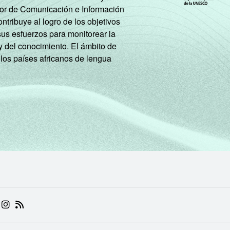
tor de Comunicación e Información
tribuye al logro de los objetivos
sus esfuerzos para monitorear la
y del conocimiento. El ámbito de
 los países africanos de lengua
 (ABRE EM NOVA ABA)
.BR (ABRE EM NOVA ABA)
 NIC.BR (ABRE EM NOVA ABA)
 NIC.BR (ABRE EM NOVA ABA)
AM DO NIC.BR (ABRE EM NOVA ABA)
NKEDIN DO NIC.BR (ABRE EM NOVA ABA)
INSTAGRAM DO NIC.BR (ABRE EM NOVA ABA)
RSS DO NIC.BR (ABRE EM NOVA ABA)