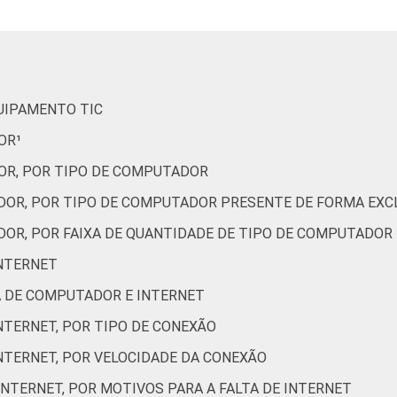
99
66
31
33
44
98
62
28
46
54
QUIPAMENTO TIC
OR¹
OR, POR TIPO DE COMPUTADOR
99
71
28
63
77
DOR, POR TIPO DE COMPUTADOR PRESENTE DE FORMA EXCL
DOR, POR FAIXA DE QUANTIDADE DE TIPO DE COMPUTADOR
81
52
29
12
10
INTERNET
ÇA DE COMPUTADOR E INTERNET
95
63
29
27
24
INTERNET, POR TIPO DE CONEXÃO
93
56
22
31
28
INTERNET, POR VELOCIDADE DA CONEXÃO
 INTERNET, POR MOTIVOS PARA A FALTA DE INTERNET