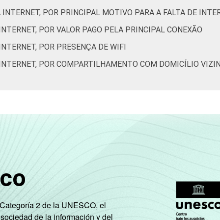
100
80
29
67
79
À INTERNET, POR PRINCIPAL MOTIVO PARA A FALTA DE INTE
 INTERNET, POR VALOR PAGO PELA PRINCIPAL CONEXÃO
100
68
29
47
55
INTERNET, POR PRESENÇA DE WIFI
97
61
27
23
26
À INTERNET, POR COMPARTILHAMENTO COM DOMICÍLIO VIZI
85
57
35
9
9
de Estudos para o Desenvolvimento da Sociedade da Informação 
o nos domicílios brasileiros - TIC Domicílios 2019.
sco
e Categoría 2 de la UNESCO, el
 sociedad de la información y del