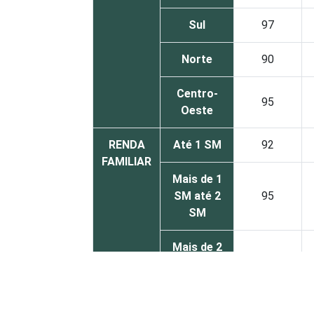
Sul
97
Norte
90
Centro-
95
Oeste
RENDA
Até 1 SM
92
FAMILIAR
Mais de 1
SM até 2
95
SM
Mais de 2
SM até 3
98
SM