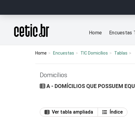
Ir para o conteúdo
Página inicial
Home
Encuestas 
Home
Encuestas
TIC Domicílios
Tablas
Domicílios
A - DOMÍCILIOS QUE POSSUEM EQ
Ver tabla ampliada
Índice