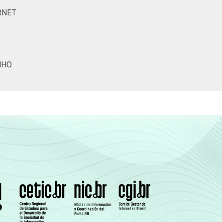
79
93
43
46
RNET
43
70
30
33
16
26
13
16
NHO
4
6
5
4
(Cetic.br), Pesquisa sobre o uso das