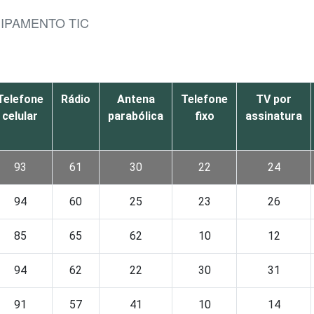
UIPAMENTO TIC
Telefone
Rádio
Antena
Telefone
TV por
celular
parabólica
fixo
assinatura
93
61
30
22
24
94
60
25
23
26
85
65
62
10
12
94
62
22
30
31
91
57
41
10
14