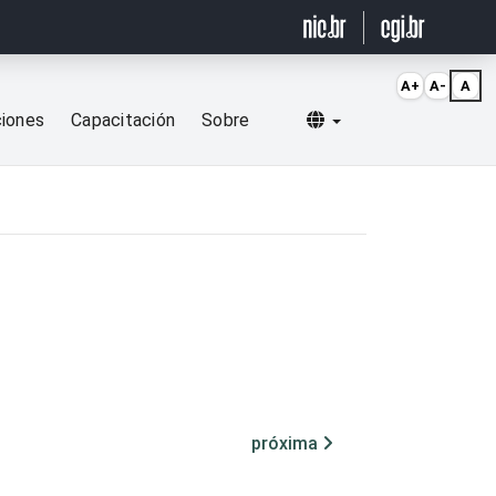
A+
A-
A
Selecionar idioma
ciones
Capacitación
Sobre
próxima