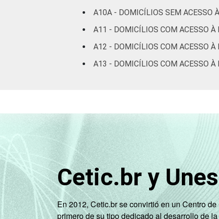
CLASSE
A
100
A10A - DOMICÍLIOS SEM ACESSO 
SOCIAL
A11 - DOMICÍLIOS COM ACESSO À
B
99
A12 - DOMICÍLIOS COM ACESSO À 
C
97
A13 - DOMICÍLIOS COM ACESSO 
DE
91
Fonte: CGI.br/NIC.br, Centro Regional 
tecnologias de informação e comunicaçã
Cetic.br y Une
En 2012, Cetic.br se convirtió en un Centro d
primero de su tipo dedicado al desarrollo de la