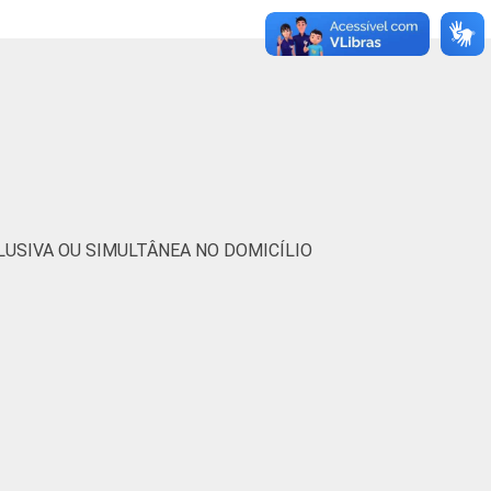
29
47
21
26
33
62
31
34
43
81
38
33
USIVA OU SIMULTÂNEA NO DOMICÍLIO
7
14
11
6
14
25
10
14
17
33
12
12