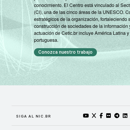
conocimiento. El Centro está vinculado al Sec
(CI), una de las cinco áreas de la UNESCO. Con
estratégicos de la organización, fortaleciendo 
construcción de sociedades de la información 
actuación de Cetic.br incluye América Latina y
portuguesa.
Conozca nuestro trabajo
YOUTUBE DO NIC.BR
TWITTER DO NIC
FACEBOOK DO
FLICKR DO
TELEGR
LI
SIGA AL NIC.BR