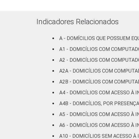
Mais de 3
SM até 5
99
SM
Indicadores Relacionados
Mais de 5
SM até 10
99
A - DOMÍCILIOS QUE POSSUEM E
SM
A1 - DOMICÍLIOS COM COMPUTAD
A2 - DOMICÍLIOS COM COMPUTAD
Mais de 10
99
SM
A2A - DOMICÍLIOS COM COMPUTA
A2B - DOMICÍLIOS COM COMPUTA
Não tem
89
renda
A4 - DOMICÍLIOS COM ACESSO À 
A4B - DOMICÍLIOS, POR PRESEN
Não sabe
95
A5 - DOMICÍLIOS COM ACESSO À 
Não
92
A6 - DOMICÍLIOS COM ACESSO À 
respondeu
A10 - DOMICÍLIOS SEM ACESSO À