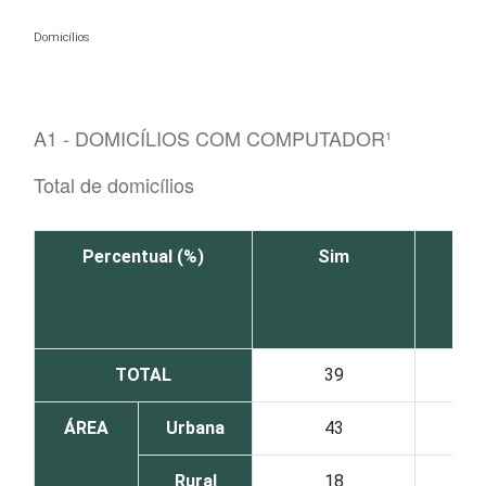
Ir para o conteúdo
Domicílios
A1 - DOMICÍLIOS COM COMPUTADOR¹
Total de domicílios
Percentual (%)
Sim
TOTAL
39
ÁREA
Urbana
43
Rural
18