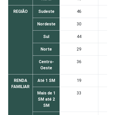
REGIÃO
Sudeste
46
Nordeste
30
Sul
44
Norte
29
Centro-
36
Oeste
RENDA
Até 1 SM
19
FAMILIAR
Mais de 1
33
SM até 2
SM