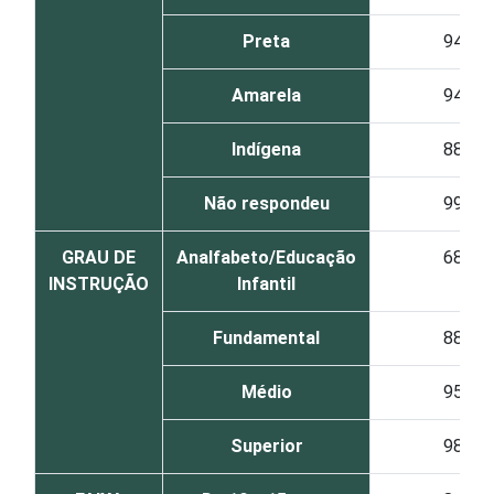
Preta
94
Amarela
94
Indígena
88
Não respondeu
99
GRAU DE
Analfabeto/Educação
68
INSTRUÇÃO
Infantil
Fundamental
88
Médio
95
Superior
98