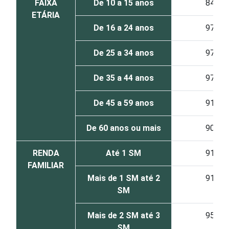
FAIXA
De 10 a 15 anos
84
ETÁRIA
De 16 a 24 anos
97
De 25 a 34 anos
97
De 35 a 44 anos
97
De 45 a 59 anos
91
De 60 anos ou mais
90
RENDA
Até 1 SM
91
FAMILIAR
Mais de 1 SM até 2
91
SM
Mais de 2 SM até 3
95
SM