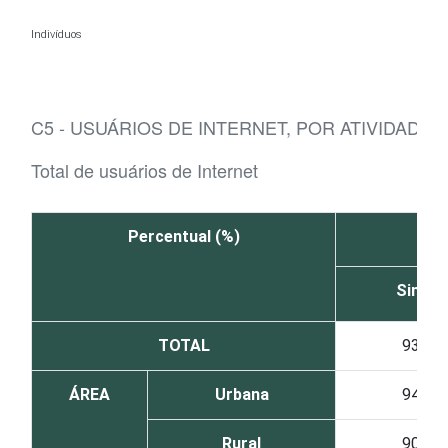
Ir para o conteúdo
Indivíduos
C5 - USUÁRIOS DE INTERNET, POR ATIVIDADE
Total de usuários de Internet
Percentual (%)
Sim
TOTAL
93
ÁREA
Urbana
94
Rural
90