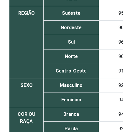
REGIÃO
Sudeste
95
Nordeste
90
Sul
96
Norte
90
Centro-Oeste
91
SEXO
Masculino
92
Feminino
94
COR OU
Branca
94
RAÇA
Parda
92