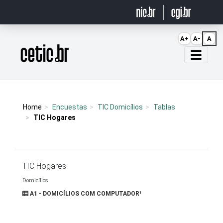
Ir para o conteúdo
A+
A-
A
Página inicial
Home
Encuestas
TIC Domicílios
Tablas
TIC Hogares
TIC Hogares
Domicílios
A1 - DOMICÍLIOS COM COMPUTADOR¹