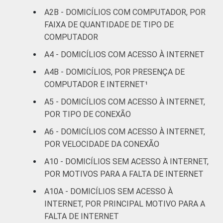
DE
11
89
A2B - DOMICÍLIOS COM COMPUTADOR, POR
FAIXA DE QUANTIDADE DE TIPO DE
COMPUTADOR
Fonte: CGI.br/NIC.br, Centro Regional de
Estudos para o Desenvolvimento da
A4 - DOMICÍLIOS COM ACESSO À INTERNET
Sociedade da Informação (Cetic.br),
A4B - DOMICÍLIOS, POR PRESENÇA DE
Pesquisa sobre o uso das tecnologias de
COMPUTADOR E INTERNET¹
informação e comunicação nos domicílios
brasileiros - TIC Domicílios 2022.
A5 - DOMICÍLIOS COM ACESSO À INTERNET,
¹ Considera-se um domicílio com acesso a
POR TIPO DE CONEXÃO
computador todo aquele que menciona ao
A6 - DOMICÍLIOS COM ACESSO À INTERNET,
menos um entre os seguintes tipos:
POR VELOCIDADE DA CONEXÃO
computador de mesa, notebook e tablet.
A10 - DOMICÍLIOS SEM ACESSO À INTERNET,
POR MOTIVOS PARA A FALTA DE INTERNET
A10A - DOMICÍLIOS SEM ACESSO À
INTERNET, POR PRINCIPAL MOTIVO PARA A
FALTA DE INTERNET