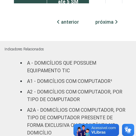
até 5 SM
Mais de 5 SM
81
19
anterior
próxima
até 10 SM
Mais de 10 SM
89
11
Indicadores Relacionados
Não tem renda
18
82
A - DOMICÍLIOS QUE POSSUEM
Não sabe
39
61
EQUIPAMENTO TIC
A1 - DOMICÍLIOS COM COMPUTADOR¹
Não respondeu
44
56
A2 - DOMICÍLIOS COM COMPUTADOR, POR
CLASSE
A
96
4
TIPO DE COMPUTADOR
SOCIAL
A2A - DOMICÍLIOS COM COMPUTADOR, POR
B
80
20
TIPO DE COMPUTADOR PRESENTE DE
FORMA EXCLUSIVA OU SIMULTÂNEA NO
C
41
59
DOMICÍLIO