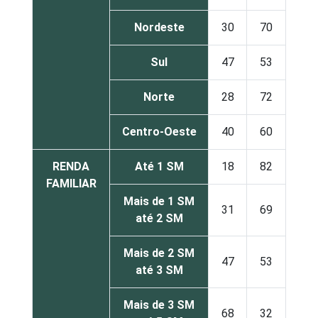
Nordeste
30
70
Sul
47
53
Norte
28
72
Centro-Oeste
40
60
RENDA
Até 1 SM
18
82
FAMILIAR
Mais de 1 SM
31
69
até 2 SM
Mais de 2 SM
47
53
até 3 SM
Mais de 3 SM
68
32