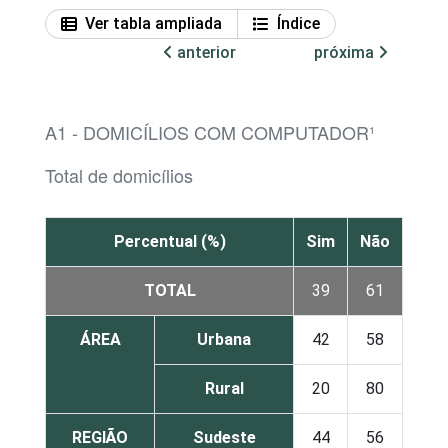
Ver tabla ampliada
Índice
anterior
próxima
A1 - DOMICÍLIOS COM COMPUTADOR¹
Total de domicílios
Percentual (%)
Sim
Não
TOTAL
39
61
ÁREA
Urbana
42
58
Rural
20
80
REGIÃO
Sudeste
44
56