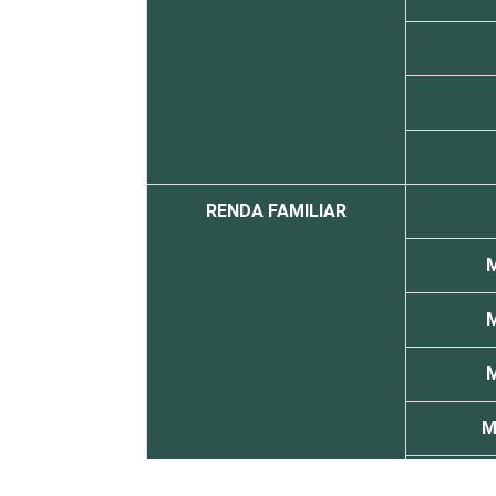
RENDA FAMILIAR
M
M
M
M