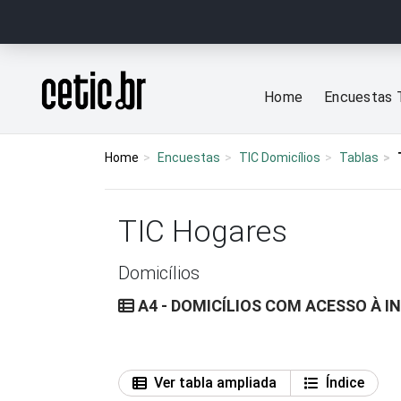
Ir para o conteúdo
Página inicial
Home
Encuestas 
Home
Encuestas
TIC Domicílios
Tablas
TIC Hogares
Domicílios
A4 - DOMICÍLIOS COM ACESSO À I
Ver tabla ampliada
Índice