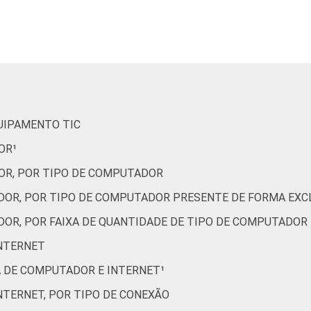
Não tem renda
67
33
Não sabe
76
24
Não respondeu
80
19
QUIPAMENTO TIC
A
100
0
OR¹
B
97
3
OR, POR TIPO DE COMPUTADOR
C
87
13
DOR, POR TIPO DE COMPUTADOR PRESENTE DE FORMA EXCL
DOR, POR FAIXA DE QUANTIDADE DE TIPO DE COMPUTADOR
DE
60
40
INTERNET
de Estudos para o Desenvolvimento da Sociedade da Informação 
A DE COMPUTADOR E INTERNET¹
o nos domicílios brasileiros - TIC Domicílios 2022.
INTERNET, POR TIPO DE CONEXÃO