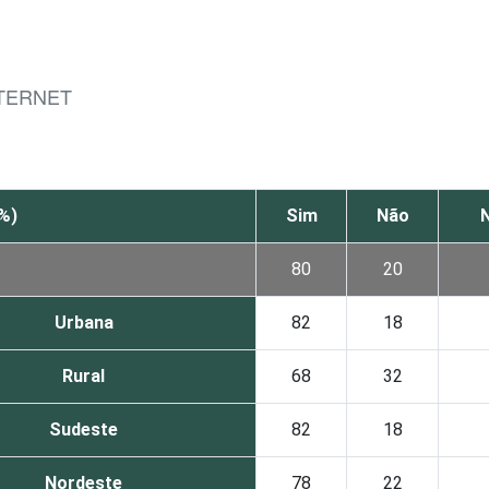
NTERNET
%)
Sim
Não
80
20
Urbana
82
18
Rural
68
32
Sudeste
82
18
Nordeste
78
22