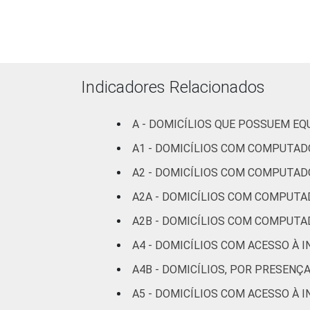
Indicadores Relacionados
A - DOMICÍLIOS QUE POSSUEM E
CLASSE SOCIAL
A1 - DOMICÍLIOS COM COMPUTAD
A2 - DOMICÍLIOS COM COMPUTAD
A2A - DOMICÍLIOS COM COMPUTA
A2B - DOMICÍLIOS COM COMPUTA
A4 - DOMICÍLIOS COM ACESSO À 
Fonte: CGI.br/NIC.br, Centro Regional 
A4B - DOMICÍLIOS, POR PRESENÇ
tecnologias de informação e comunicaçã
A5 - DOMICÍLIOS COM ACESSO À 