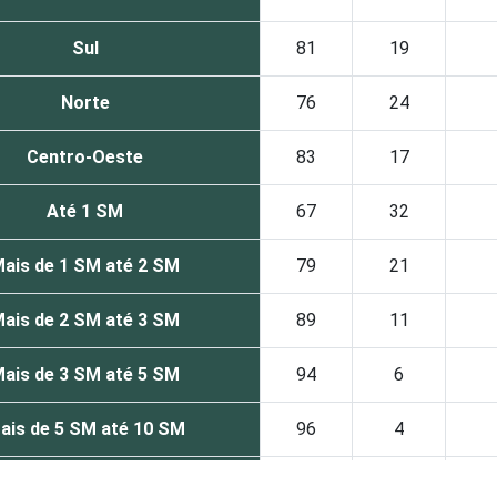
Sul
81
19
Norte
76
24
Centro-Oeste
83
17
Até 1 SM
67
32
ais de 1 SM até 2 SM
79
21
ais de 2 SM até 3 SM
89
11
ais de 3 SM até 5 SM
94
6
ais de 5 SM até 10 SM
96
4
Mais de 10 SM
97
3