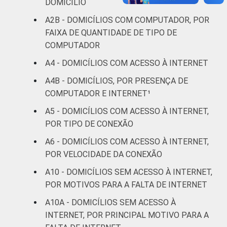
DOMICÍLIO
Não sabe
39
0
A2B - DOMICÍLIOS COM COMPUTADOR, POR
FAIXA DE QUANTIDADE DE TIPO DE
Não
COMPUTADOR
44
0
respondeu
A4 - DOMICÍLIOS COM ACESSO À INTERNET
CLASSE
A
96
0
A4B - DOMICÍLIOS, POR PRESENÇA DE
SOCIAL
COMPUTADOR E INTERNET¹
B
80
0
A5 - DOMICÍLIOS COM ACESSO À INTERNET,
POR TIPO DE CONEXÃO
C
40
1
A6 - DOMICÍLIOS COM ACESSO À INTERNET,
DE
10
1
POR VELOCIDADE DA CONEXÃO
A10 - DOMICÍLIOS SEM ACESSO À INTERNET,
Fonte: CGI.br/NIC.br, Centro Regional de
POR MOTIVOS PARA A FALTA DE INTERNET
Estudos para o Desenvolvimento da
A10A - DOMICÍLIOS SEM ACESSO À
Sociedade da Informação (Cetic.br),
INTERNET, POR PRINCIPAL MOTIVO PARA A
Pesquisa sobre o uso das tecnologias de