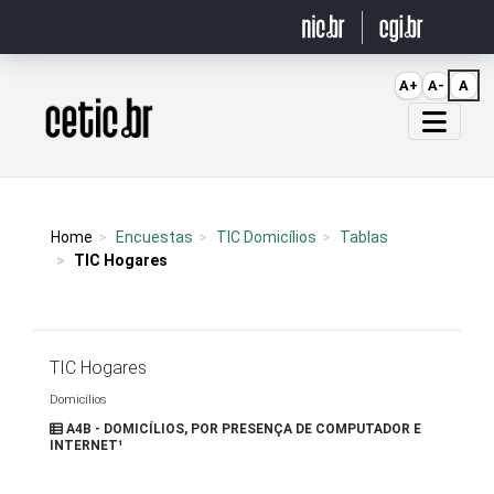
Ir para o conteúdo
A+
A-
A
Página inicial
Home
Encuestas
TIC Domicílios
Tablas
TIC Hogares
TIC Hogares
Domicílios
A4B - DOMICÍLIOS, POR PRESENÇA DE COMPUTADOR E
INTERNET¹