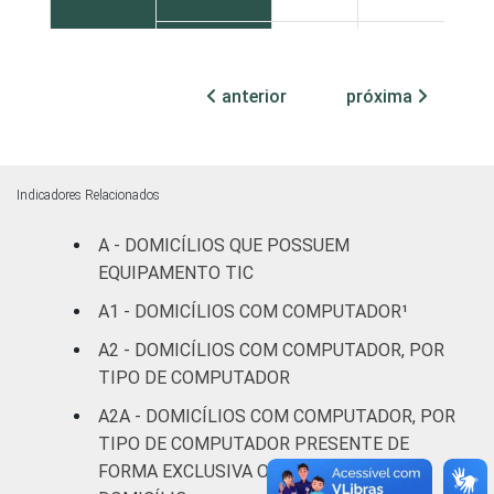
Mais de 2
SM até 3
46
1
anterior
próxima
SM
Mais de 3
SM até 5
67
1
Indicadores Relacionados
SM
A - DOMICÍLIOS QUE POSSUEM
Mais de 5
EQUIPAMENTO TIC
SM até 10
80
1
A1 - DOMICÍLIOS COM COMPUTADOR¹
SM
A2 - DOMICÍLIOS COM COMPUTADOR, POR
Mais de 10
TIPO DE COMPUTADOR
88
0
SM
A2A - DOMICÍLIOS COM COMPUTADOR, POR
TIPO DE COMPUTADOR PRESENTE DE
Não tem
18
0
FORMA EXCLUSIVA OU SIMULTÂNEA NO
renda