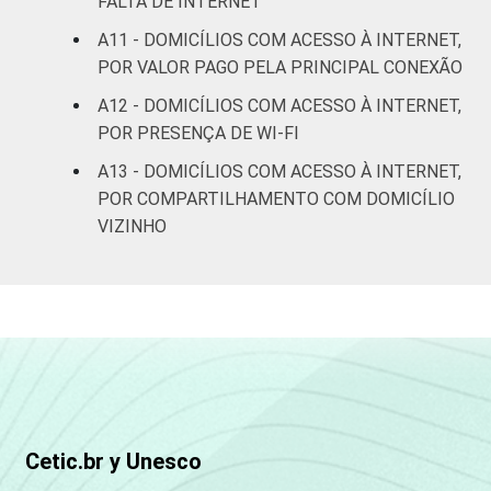
FALTA DE INTERNET
informação e comunicação nos domicílios
brasileiros - TIC Domicílios 2022.
A11 - DOMICÍLIOS COM ACESSO À INTERNET,
¹ Os respondentes que não souberam ou não
POR VALOR PAGO PELA PRINCIPAL CONEXÃO
responderam a pelo menos uma das
A12 - DOMICÍLIOS COM ACESSO À INTERNET,
perguntas que geraram esse cruzamento
POR PRESENÇA DE WI-FI
foram contados na categoria 'Nem
computador nem Internet'.
A13 - DOMICÍLIOS COM ACESSO À INTERNET,
POR COMPARTILHAMENTO COM DOMICÍLIO
VIZINHO
Cetic.br y Unesco