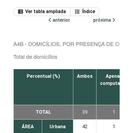
Ver tabla ampliada
Índice
anterior
próxima
A4B - DOMICÍLIOS, POR PRESENÇA DE COMP
Total de domicílios
Percentual (%)
Ambos
Apenas
computador
TOTAL
39
1
ÁREA
Urbana
42
1