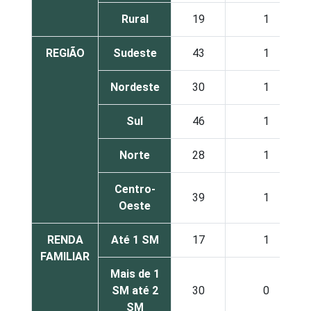
Rural
19
1
REGIÃO
Sudeste
43
1
Nordeste
30
1
Sul
46
1
Norte
28
1
Centro-
39
1
Oeste
RENDA
Até 1 SM
17
1
FAMILIAR
Mais de 1
SM até 2
30
0
SM