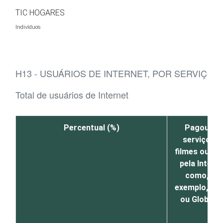
Ir para o conteúdo
TIC HOGARES
Indivíduos
H13 - USUÁRIOS DE INTERNET, POR SERVIÇOS
Total de usuários de Internet
Percentual (%)
Pagou po
serviços d
filmes ou sér
pela Interne
como, po
exemplo, Netf
ou Globopl