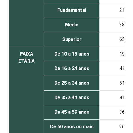
Fundamental
21
Médio
38
Superior
65
FAIXA
De 10 a 15 anos
19
ETÁRIA
De 16 a 24 anos
41
De 25 a 34 anos
51
De 35 a 44 anos
41
De 45 a 59 anos
36
De 60 anos ou mais
26