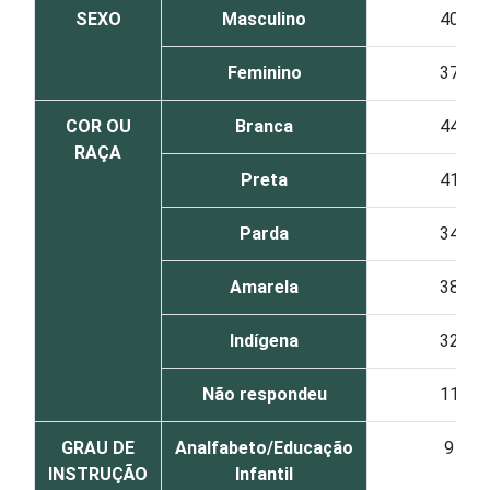
SEXO
Masculino
40
Feminino
37
COR OU
Branca
44
RAÇA
Preta
41
Parda
34
Amarela
38
Indígena
32
Não respondeu
11
GRAU DE
Analfabeto/Educação
9
INSTRUÇÃO
Infantil