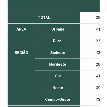
TOTAL
38
ÁREA
Urbana
41
Rural
22
REGIÃO
Sudeste
43
Nordeste
28
Sul
41
Norte
39
Centro-Oeste
43